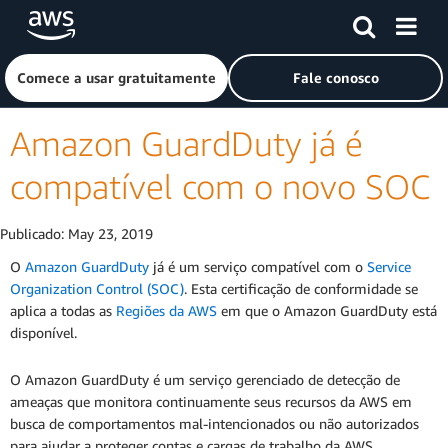
Pular para o conteúdo principal
Clique aqui para voltar à página inicial da Amazon Web Ser
Comece a usar gratuitamente
Fale conosco
Amazon GuardDuty já é
compatível com o novo SOC
Publicado:
May 23, 2019
O
Amazon GuardDuty
já é um serviço compatível com o
Service
Organization Control (SOC)
. Esta certificação de conformidade se
aplica a todas as
Regiões da AWS
em que o Amazon GuardDuty está
disponível.
O Amazon GuardDuty é um serviço gerenciado de detecção de
ameaças que monitora continuamente seus recursos da AWS em
busca de comportamentos mal-intencionados ou não autorizados
para ajudar a proteger contas e cargas de trabalho da AWS.