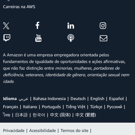
Carreiras na AWS
A Amazon é uma empresa empregadora orientada pelos
fundamentos de igualdade de oportunidades e ações afirmativas,
que não faz distinção entre
minorias, mulheres, portadores de
deficiência, veteranos, identidade de gênero, orientação sexual nem
idade
.
Idioma
عربي
Bahasa Indonesia
Deutsch
English
Español
Français
Italiano
Português
Tiếng Việt
Türkçe
Ρусский
ไทย
日本語
한국어
中文 (简体)
中文 (繁體)
Privacidade
|
Acessibilidade
|
Termos do site
|