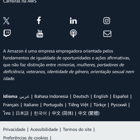
Carreiras na AWS
A Amazon é uma empresa empregadora orientada pelos
fundamentos de igualdade de oportunidades e ações afirmativas,
que não faz distinção entre
minorias, mulheres, portadores de
deficiência, veteranos, identidade de gênero, orientação sexual nem
idade
.
Idioma
عربي
Bahasa Indonesia
Deutsch
English
Español
Français
Italiano
Português
Tiếng Việt
Türkçe
Ρусский
ไทย
日本語
한국어
中文 (简体)
中文 (繁體)
Privacidade
|
Acessibilidade
|
Termos do site
|
Preferências de cookies
|