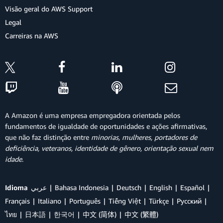
Visão geral do AWS Support
Legal
Carreiras na AWS
A Amazon é uma empresa empregadora orientada pelos
fundamentos de igualdade de oportunidades e ações afirmativas,
que não faz distinção entre
minorias, mulheres, portadores de
deficiência, veteranos, identidade de gênero, orientação sexual nem
idade
.
Idioma
عربي
Bahasa Indonesia
Deutsch
English
Español
Français
Italiano
Português
Tiếng Việt
Türkçe
Ρусский
ไทย
日本語
한국어
中文 (简体)
中文 (繁體)