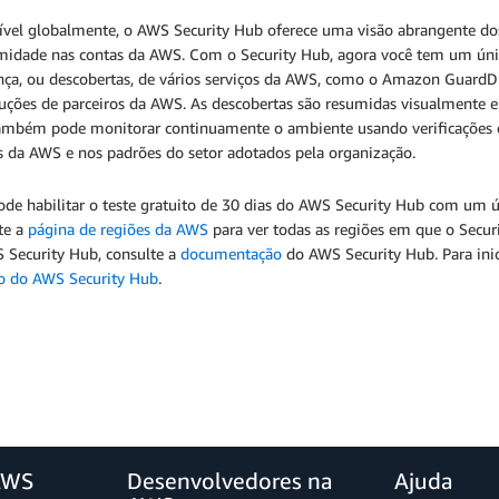
vel globalmente, o AWS Security Hub oferece uma visão abrangente dos 
midade nas contas da AWS. Com o Security Hub, agora você tem um único 
nça, ou descobertas, de vários serviços da AWS, como o Amazon Guard
uções de parceiros da AWS. As descobertas são resumidas visualmente em
ambém pode monitorar continuamente o ambiente usando verificações 
as da AWS e nos padrões do setor adotados pela organização.
ode habilitar o teste gratuito de 30 dias do AWS Security Hub com um 
te a
página de regiões da AWS
para ver todas as regiões em que o Securi
 Security Hub, consulte a
documentação
do AWS Security Hub. Para inici
to do AWS Security Hub
.
AWS
Desenvolvedores na
Ajuda