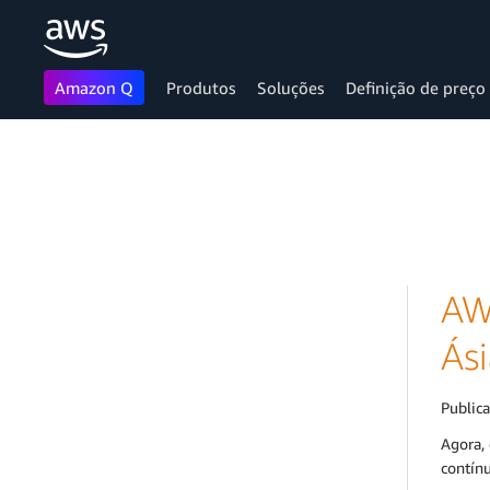
Amazon Q
Produtos
Soluções
Definição de preço
Pular para o conteúdo principal
AW
Ás
Public
Agora, 
contín