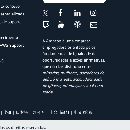
ato conosco
especializada
e de suporte
hecimento
A Amazon é uma empresa
o AWS Support
empregadora orientada pelos
fundamentos de igualdade de
oportunidades e ações afirmativas,
WS
que não faz distinção entre
minorias, mulheres, portadores de
deficiência, veteranos, identidade
de gênero, orientação sexual nem
idade
.
ไทย
日本語
한국어
中文 (简体)
中文 (繁體)
os os direitos reservados.