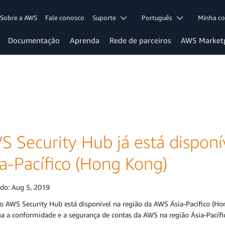
Sobre a AWS
Fale conosco
Suporte
Português
Minha c
Documentação
Aprenda
Rede de parceiros
AWS Market
S Security Hub já está dispon
ia-Pacífico (Hong Kong)
ado:
Aug 5, 2019
o AWS Security Hub está disponível na região da AWS Ásia-Pacífico (Hon
ua a conformidade e a segurança de contas da AWS na região Ásia-Pacíf