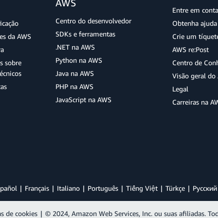
AWS
Entre em cont
Centro do desenvolvedor
ficação
Obtenha ajuda 
SDKs e ferramentas
ões da AWS
Crie um tíquet
.NET na AWS
ra
AWS re:Post
Python na AWS
s sobre
Centro de Con
écnicos
Java na AWS
Visão geral d
tas
PHP na AWS
Legal
JavaScript na AWS
Carreiras na A
pañol
Français
Italiano
Português
Tiếng Việt
Türkçe
Ρусский
as de cookies
|
© 2024, Amazon Web Services, Inc. ou suas afiliadas. Tod