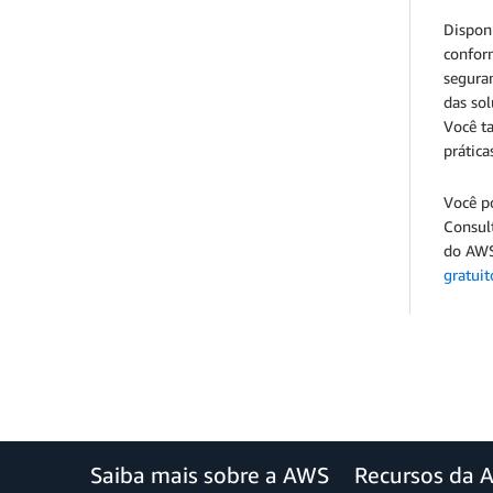
Disponí
confor
segura
das sol
Você t
prátic
Você p
Consul
do AWS
gratui
Saiba mais sobre a AWS
Recursos da 