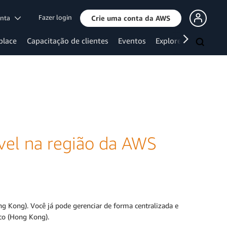
Fazer login
onta
Crie uma conta da AWS
place
Capacitação de clientes
Eventos
Explore mais
ível na região da AWS
g Kong). Você já pode gerenciar de forma centralizada e
ico (Hong Kong).