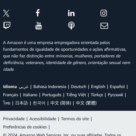
A Amazon é uma empresa empregadora orientada pelos
fundamentos de igualdade de oportunidades e ações afirmativas,
que não faz distinção entre
minorias, mulheres, portadores de
deficiência, veteranos, identidade de gênero, orientação sexual nem
idade
.
Idioma
عربي
Bahasa Indonesia
Deutsch
English
Español
Français
Italiano
Português
Tiếng Việt
Türkçe
Ρусский
ไทย
日本語
한국어
中文 (简体)
中文 (繁體)
Privacidade
|
Acessibilidade
|
Termos do site
|
Preferências de cookies
|
© 2024, Amazon Web Services, Inc. ou suas afiliadas. Todos os