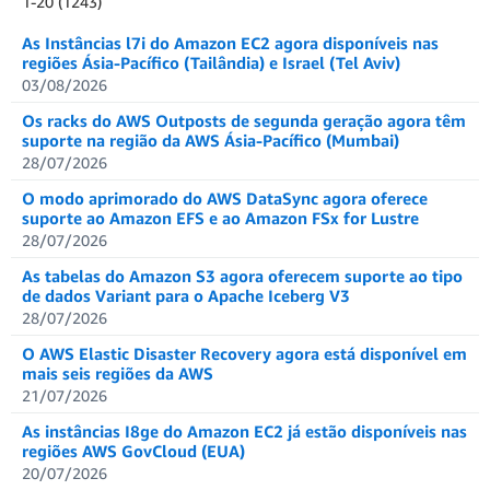
Showing results: 1-20
1-20 (1243)
Total results: 1243
As Instâncias l7i do Amazon EC2 agora disponíveis nas
regiões Ásia-Pacífico (Tailândia) e Israel (Tel Aviv)
03/08/2026
Os racks do AWS Outposts de segunda geração agora têm
suporte na região da AWS Ásia-Pacífico (Mumbai)
28/07/2026
O modo aprimorado do AWS DataSync agora oferece
suporte ao Amazon EFS e ao Amazon FSx for Lustre
28/07/2026
As tabelas do Amazon S3 agora oferecem suporte ao tipo
de dados Variant para o Apache Iceberg V3
28/07/2026
O AWS Elastic Disaster Recovery agora está disponível em
mais seis regiões da AWS
21/07/2026
As instâncias I8ge do Amazon EC2 já estão disponíveis nas
regiões AWS GovCloud (EUA)
20/07/2026