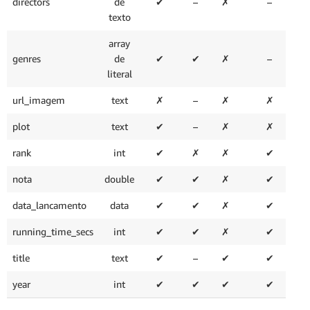
directors
de
✔
–
✗
–
texto
array
genres
de
✔
✔
✗
–
literal
url_imagem
text
✗
–
✗
✗
plot
text
✔
–
✗
✗
rank
int
✔
✗
✗
✔
nota
double
✔
✔
✗
✔
data_lancamento
data
✔
✔
✗
✔
running_time_secs
int
✔
✔
✗
✔
title
text
✔
–
✔
✔
year
int
✔
✔
✔
✔