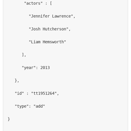
       "actors" : [
         "Jennifer Lawrence",
         "Josh Hutcherson",
         "Liam Hemsworth"
      ],
      "year": 2013
   },
   "id" : "tt1951264",
   "type": "add"
}   