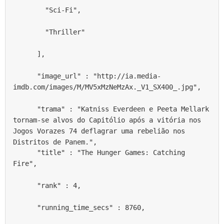
        "Sci-Fi",
        "Thriller"
      ],
      "image_url" : "http://ia.media-
imdb.com/images/M/MV5xMzNeMzAx._V1_SX400_.jpg",
      "trama" : "Katniss Everdeen e Peeta Mellark 
tornam-se alvos do Capitólio após a vitória nos 
Jogos Vorazes 74 deflagrar uma rebelião nos 
Distritos de Panem.",
      "title" : "The Hunger Games: Catching 
Fire",
      "rank" : 4,
      "running_time_secs" : 8760,