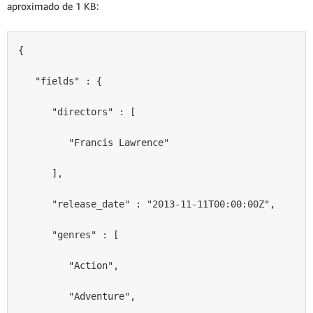
aproximado de 1 KB:
{
   "fields" : {
      "directors" : [
         "Francis Lawrence"
      ],
      "release_date" : "2013-11-11T00:00:00Z",
      "genres" : [
         "Action",
         "Adventure",