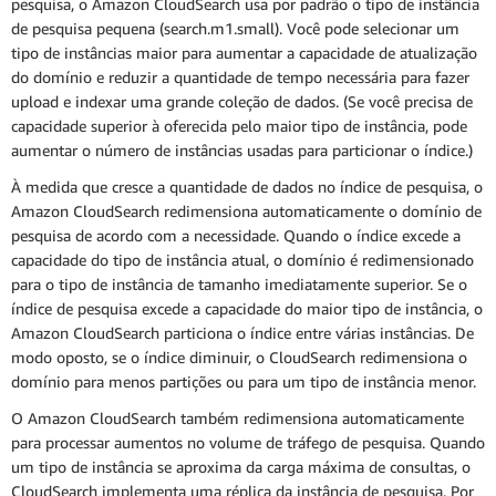
pesquisa, o Amazon CloudSearch usa por padrão o tipo de instância
de pesquisa pequena (search.m1.small). Você pode selecionar um
tipo de instâncias maior para aumentar a capacidade de atualização
do domínio e reduzir a quantidade de tempo necessária para fazer
upload e indexar uma grande coleção de dados. (Se você precisa de
capacidade superior à oferecida pelo maior tipo de instância, pode
aumentar o número de instâncias usadas para particionar o índice.)
À medida que cresce a quantidade de dados no índice de pesquisa, o
Amazon CloudSearch redimensiona automaticamente o domínio de
pesquisa de acordo com a necessidade. Quando o índice excede a
capacidade do tipo de instância atual, o domínio é redimensionado
para o tipo de instância de tamanho imediatamente superior. Se o
índice de pesquisa excede a capacidade do maior tipo de instância, o
Amazon CloudSearch particiona o índice entre várias instâncias. De
modo oposto, se o índice diminuir, o CloudSearch redimensiona o
domínio para menos partições ou para um tipo de instância menor.
O Amazon CloudSearch também redimensiona automaticamente
para processar aumentos no volume de tráfego de pesquisa. Quando
um tipo de instância se aproxima da carga máxima de consultas, o
CloudSearch implementa uma réplica da instância de pesquisa. Por