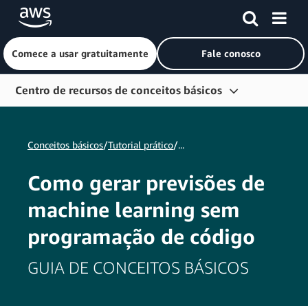
Comece a usar gratuitamente
Fale conosco
Pular para o conteúdo principal
Centro de recursos de conceitos básicos
Comece a usar
Conceitos básicos
/
Tutorial prático
/...
Aprendizado
Conecte-se
Como gerar previsões de
Ferramentas do desenvolvedor
machine learning sem
Mais recursos
programação de código
Explorar por perfil
GUIA DE CONCEITOS BÁSICOS