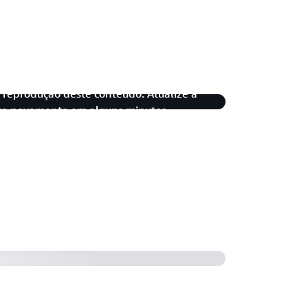
reprodução deste conteúdo. Atualize a
te novamente em alguns minutos.
o Amazon Kinesis Data Streams