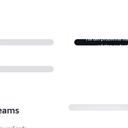
 que fazer
Há um problema na 
sis Data Streams
página ou ten
Conceitos básicos d
(1min58s)
reams