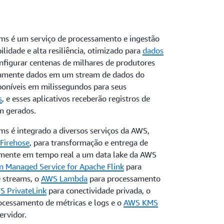
ms é um serviço de processamento e ingestão
idade e alta resiliência, otimizado para
dados
nfigurar centenas de milhares de produtores
nuamente dados em um stream de dados do
sponíveis em milissegundos para seus
s
, e esses aplicativos receberão registros de
m gerados.
s é integrado a diversos serviços da AWS,
Firehose
, para transformação e entrega de
amente em tempo real a um data lake da AWS
 Managed Service for Apache Flink
para
 streams, o
AWS Lambda
para processamento
S PrivateLink
para conectividade privada, o
ocessamento de métricas e logs e o
AWS KMS
ervidor.