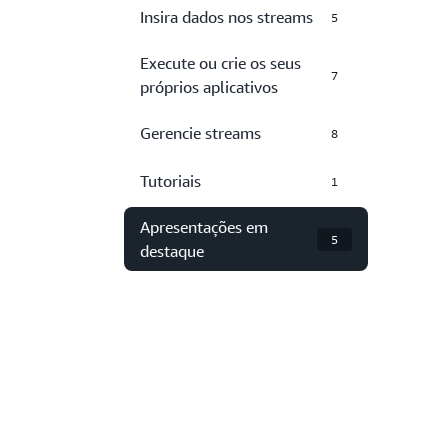
Insira dados nos streams
5
Execute ou crie os seus
7
próprios aplicativos
Gerencie streams
8
Tutoriais
1
Apresentações em
5
destaque