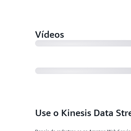
Amazon Kinesis Data Streams: por
streaming de dados? (9min49s)
Vídeos
Princípios básicos do Amazon Kine
(5min19s)
Use o Kinesis Data St