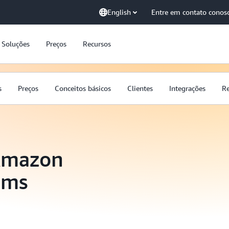
English
Entre em contato conos
Soluções
Preços
Recursos
s
Preços
Conceitos básicos
Clientes
Integrações
Re
 Amazon
ams