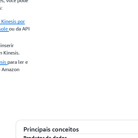
es, você pode
s:
Kinesis por
sole
ou da API
inserir
 Kinesis.
esis
para ler e
do Amazon
Principais conceitos
Produtor de dados