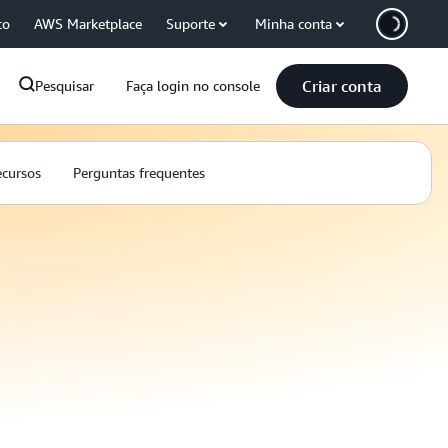
co
AWS Marketplace
Suporte
Minha conta
Criar conta
Pesquisar
Faça login no console
cursos
Perguntas frequentes