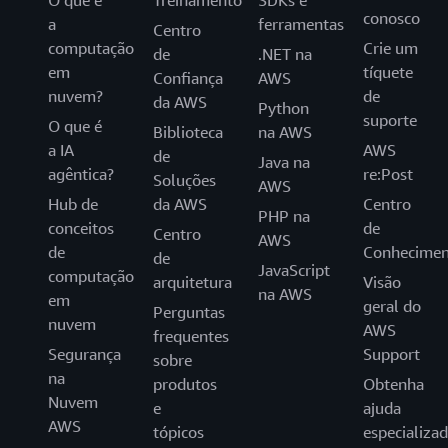
O que é
Treinamento
SDKs e
conosco
a
ferramentas
Centro
computação
Crie um
de
.NET na
em
tíquete
Confiança
AWS
nuvem?
de
da AWS
Python
suporte
O que é
Biblioteca
na AWS
a IA
AWS
de
Java na
agêntica?
re:Post
Soluções
AWS
Hub de
da AWS
Centro
PHP na
conceitos
de
Centro
AWS
de
Conhecimen
de
JavaScript
computação
arquitetura
Visão
na AWS
em
geral do
Perguntas
nuvem
AWS
frequentes
Segurança
Support
sobre
na
produtos
Obtenha
Nuvem
e
ajuda
AWS
tópicos
especializa