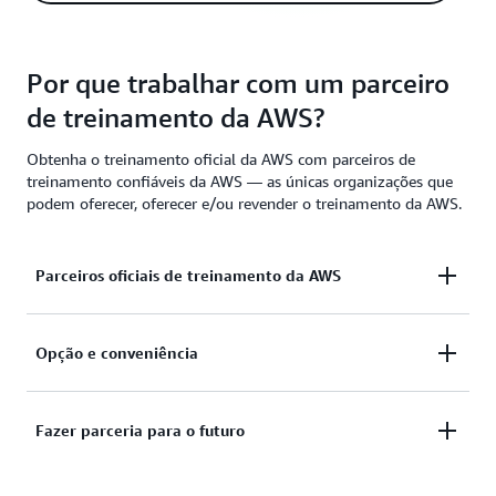
Por que trabalhar com um parceiro
de treinamento da AWS?
Obtenha o treinamento oficial da AWS com parceiros de
treinamento confiáveis da AWS — as únicas organizações que
podem oferecer, oferecer e/ou revender o treinamento da AWS.
Parceiros oficiais de treinamento da AWS
Os parceiros oficiais de treinamento da AWS são
Opção e conveniência
selecionados com base em sua qualidade e
experiência no fornecimento de treinamento. Os
Os parceiros de treinamento da AWS oferecem
Fazer parceria para o futuro
parceiros cumprem ou excedem continuamente
opções flexíveis de treinamento para atender às
critérios rigorosos para manter seu status no
necessidades e preferências de aprendizado da sua
programa.