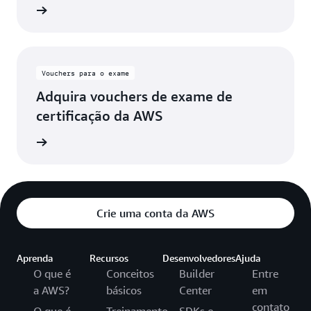
 da AWS
Vouchers para o exame
Adquira vouchers de exame de
certificação da AWS
m massa
Crie uma conta da AWS
Aprenda
Recursos
Desenvolvedores
Ajuda
O que é
Conceitos
Builder
Entre
a AWS?
básicos
Center
em
contato