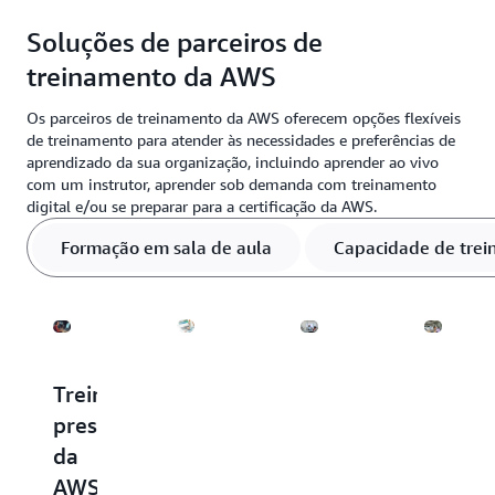
Crie fluência na nuvem para acelerar a migração,
organização, incluindo aprender ao vivo com um
Soluções de parceiros de
inovar com mais rapidez e criar aplicativos
instrutor, aprender sob demanda com treinamento
modernos na AWS. Trabalhe com um parceiro de
digital e/ou se preparar para a certificação da AWS.
treinamento da AWS
treinamento da AWS para personalizar os planos de
treinamento e atender às necessidades contínuas de
Os parceiros de treinamento da AWS oferecem opções flexíveis
de treinamento para atender às necessidades e preferências de
aprendizado na nuvem.
aprendizado da sua organização, incluindo aprender ao vivo
com um instrutor, aprender sob demanda com treinamento
digital e/ou se preparar para a certificação da AWS.
Formação em sala de aula
Capacidade de trei
Treinamento
Treinamento
Revenda
Trein
presencial
digital
de
da
da
da
treinamento
AWS
AWS
AWS
da
para