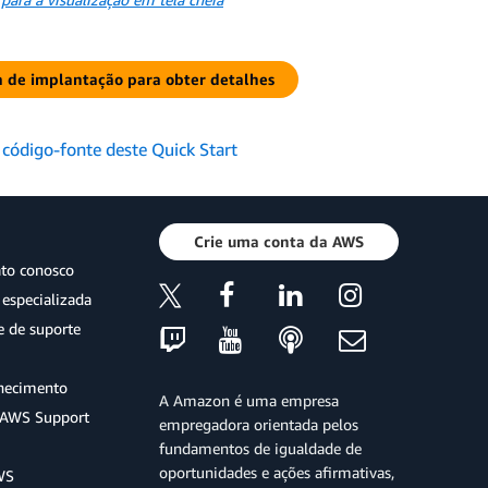
a de implantação para obter detalhes
 código-fonte deste Quick Start
Crie uma conta da AWS
ato conosco
especializada
e de suporte
hecimento
A Amazon é uma empresa
o AWS Support
empregadora orientada pelos
fundamentos de igualdade de
oportunidades e ações afirmativas,
WS