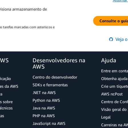
visiona armazenamento de
Consulte o gui
s tarefas marcadas com asteriscos e
Veja o
AWS
Desenvolvedores na
Ajuda
AWS
Entre em cont
Centro do desenvolvedor
ficação
Obtenha ajuda 
SDKs e ferramentas
ões da AWS
Crie um tíquet
.NET na AWS
ra
AWS re:Post
Python na AWS
s sobre
Centro de Con
écnicos
Java na AWS
Visão geral d
tas
PHP na AWS
Legal
JavaScript na AWS
Carreiras na A