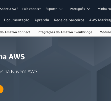
Sobre a AWS
Fale conosco
Suporte
Português
Minha c
Documentação
Aprenda
Rede de parceiros
AWS Market
 do Amazon Connect
Integrações do Amazon EventBridge
Módulo
 na AWS
ais na Nuvem AWS