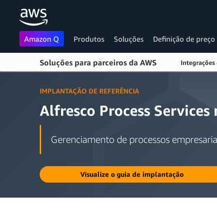
Amazon Q
Produtos
Soluções
Definição de preço
Soluções para parceiros da AWS
Integrações
Pular para o conteúdo principal
IMPLANTAÇÃO DE REFERÊNCIA
Alfresco Process Services
Gerenciamento de processos empresari
Visualize o guia de implantação