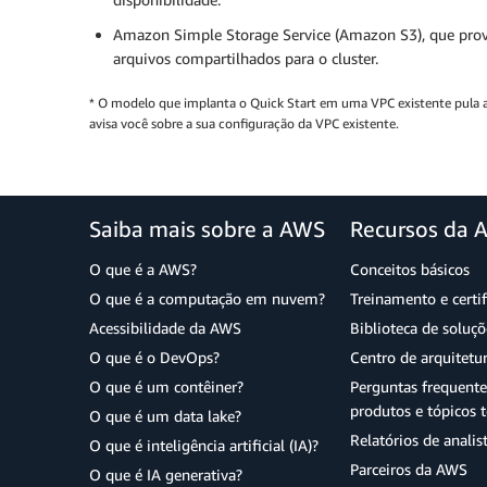
Amazon Simple Storage Service (Amazon S3), que pro
arquivos compartilhados para o cluster.
* O modelo que implanta o Quick Start em uma VPC existente pula a
avisa você sobre a sua configuração da VPC existente.
Saiba mais sobre a AWS
Recursos da 
O que é a AWS?
Conceitos básicos
O que é a computação em nuvem?
Treinamento e certi
Acessibilidade da AWS
Biblioteca de soluç
O que é o DevOps?
Centro de arquitetu
O que é um contêiner?
Perguntas frequente
produtos e tópicos t
O que é um data lake?
Relatórios de analis
O que é inteligência artificial (IA)?
Parceiros da AWS
O que é IA generativa?