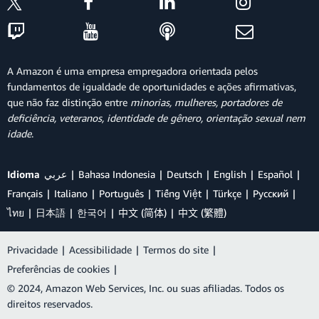
A Amazon é uma empresa empregadora orientada pelos
fundamentos de igualdade de oportunidades e ações afirmativas,
que não faz distinção entre
minorias, mulheres, portadores de
deficiência, veteranos, identidade de gênero, orientação sexual nem
idade
.
Idioma
عربي
Bahasa Indonesia
Deutsch
English
Español
Français
Italiano
Português
Tiếng Việt
Türkçe
Ρусский
ไทย
日本語
한국어
中文 (简体)
中文 (繁體)
Privacidade
|
Acessibilidade
|
Termos do site
|
Preferências de cookies
|
© 2024, Amazon Web Services, Inc. ou suas afiliadas. Todos os
direitos reservados.