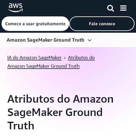
Comece a usar gratuitamente
Fale conosco
Pular para o conteúdo principal
Amazon SageMaker Ground Truth
Visão geral
IA do Amazon SageMaker
›
Atributos do
Recursos
Amazon SageMaker Ground Truth
Preço
Perguntas frequentes
Atributos do Amazon
Recursos do desenvolvedor
SageMaker Ground
Clientes
Truth