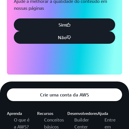
Ajude a melhorar a qualidade do conteúdo em
nossas páginas
Sim
Não
Crie uma conta da AWS
Aprenda
Recursos
Desenvolvedores
Ajuda
O que é
Conceitos
Builder
Entre
a AWS?
básicos
Center
em