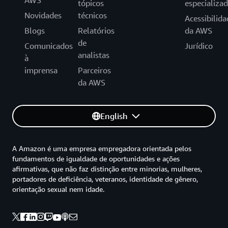
AWS
tópicos
especializa
Novidades
técnicos
Acessibilida
Blogs
Relatórios
da AWS
de
Comunicados
Jurídico
analistas
à
imprensa
Parceiros
da AWS
English
A Amazon é uma empresa empregadora orientada pelos
fundamentos de igualdade de oportunidades e ações
afirmativas, que não faz distinção entre minorias, mulheres,
portadores de deficiência, veteranos, identidade de gênero,
orientação sexual nem idade.