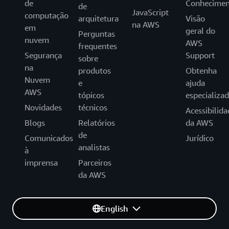
de
Conhecimen
de
JavaScript
computação
arquitetura
Visão
na AWS
em
geral do
Perguntas
nuvem
AWS
frequentes
Segurança
Support
sobre
na
produtos
Obtenha
Nuvem
e
ajuda
AWS
tópicos
especializa
Novidades
técnicos
Acessibilida
Blogs
Relatórios
da AWS
de
Comunicados
Jurídico
analistas
à
imprensa
Parceiros
da AWS
English