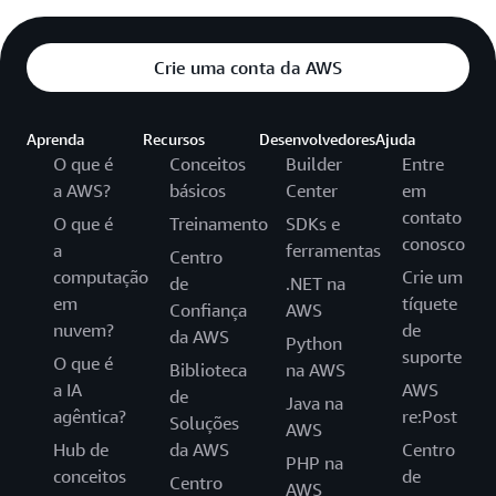
Crie uma conta da AWS
Aprenda
Recursos
Desenvolvedores
Ajuda
O que é
Conceitos
Builder
Entre
a AWS?
básicos
Center
em
contato
O que é
Treinamento
SDKs e
conosco
a
ferramentas
Centro
computação
Crie um
de
.NET na
em
tíquete
Confiança
AWS
nuvem?
de
da AWS
Python
suporte
O que é
Biblioteca
na AWS
a IA
AWS
de
Java na
agêntica?
re:Post
Soluções
AWS
Hub de
da AWS
Centro
PHP na
conceitos
de
Centro
AWS