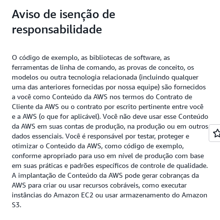
Os serviços gerenciados da AWS ajudam a aumentar
carga para garantir que você pague apenas pelo que
serviços, como o
, também
Amazon Redshift
Aviso de isenção de
ou reduzir a escala verticalmente de acordo com as
for usado. Além disso, os serviços gerenciados da
Os serviços gerenciados da AWS usados nessa
podem ser implantados em várias zonas de
necessidades do negócio e o tráfego, e são
AWS, que permitem a cobrança de utilitários, são
responsabilidade
arquitetura oferecem suporte à comunicação segura
disponibilidade. Em caso de falha na zona de
inerentemente mais sustentáveis ​​do que as soluções
usados.
criptografando os dados em trânsito. Nos locais em
disponibilidade, os serviços implantados podem
on-premises. Além disso, os componentes com
que os dados são armazenados (como no
continuar a operar.
Amazon
O código de exemplo, as bibliotecas de software, as
tecnologia sem servidor utilizados automatizam o
A transferência de dados é uma consideração para
e no
), eles também são
Redshift
Amazon S3
ferramentas de linha de comando, as provas de conceito, os
processo de gerenciamento de infraestrutura e a
Leia o whitepaper sobre confiabilidade
qualquer arquitetura orientada a dados. Nessa
criptografados em repouso.
modelos ou outra tecnologia relacionada (incluindo qualquer
tornam mais sustentável.
solução, o maior volume de dados é ingerido pelos
uma das anteriores fornecidas por nossa equipe) são fornecidos
sistemas de origem, que geralmente não são
Leia o whitepaper sobre segurança
a você como Conteúdo da AWS nos termos do Contrato de
Leia o whitepaper sobre sustentabilidade
Cliente da AWS ou o contrato por escrito pertinente entre você
carregados na direção da entrada. A transferência de
e a AWS (o que for aplicável). Você não deve usar esse Conteúdo
dados para
transferências de arquivos SFTP da AWS
,
da AWS em suas contas de produção, na produção ou em outros
solicitações do
e dados do
API Gateway
Amazon
dados essenciais. Você é responsável por testar, proteger e
é cobrada de acordo com a tabela de
AppFlow
otimizar o Conteúdo da AWS, como código de exemplo,
preços de serviço documentada. Todos os demais
conforme apropriado para uso em nível de produção com base
em suas práticas e padrões específicos de controle de qualidade.
dados são mantidos dentro da região para
A implantação de Conteúdo da AWS pode gerar cobranças da
processamento, a fim de minimizar as taxas de
AWS para criar ou usar recursos cobráveis, como executar
transferência.
instâncias do Amazon EC2 ou usar armazenamento do Amazon
S3.
Leia o whitepaper sobre otimização de custos