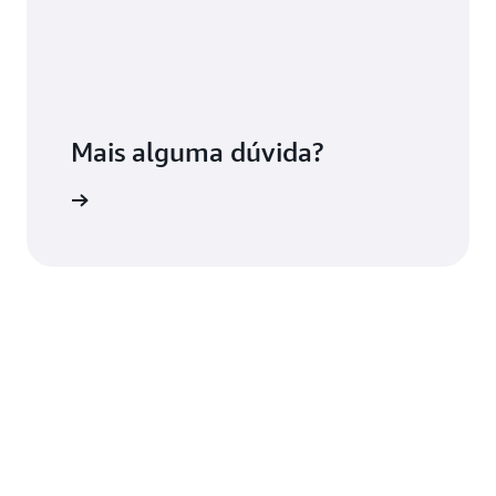
Mais alguma dúvida?
o conosco