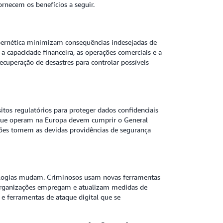
ornecem os benefícios a seguir.
bernética minimizam consequências indesejadas de
a capacidade financeira, as operações comerciais e a
ecuperação de desastres para controlar possíveis
itos regulatórios para proteger dados confidenciais
s que operam na Europa devem cumprir o General
ções tomem as devidas providências de segurança
ologias mudam. Criminosos usam novas ferramentas
s organizações empregam e atualizam medidas de
e ferramentas de ataque digital que se