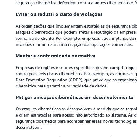
segurança cibernética defendem contra ataques cibernéticos e f
Evitar ou reduzir o custo de violações
As organizações que implementam estratégias de segurança ci
ataques cibernéticos que podem afetar a reputação da empresa, 
confiança do cliente. Por exemplo, empresas ativam planos de r
invasões e minimizar a interrupção das operações comerciais.
Manter a conformidade normativa
Empresas de regiões e setores específicos devem cumprir requis
contra possíveis riscos cibernéticos. Por exemplo, as empresa
Data Protection Regulation (GDPR), que prevê que as organiza
cibernética para garantir a privacidade de dados.
Mitigar ameaças cibernéticas em desenvolvimento
Os ataques cibernéticos se desenvolvem à medida que as tecn
e criam estratégias para acesso não autorizado ao sistema. A
segurança cibernética para acompanhar essas novas tecnologias 
desenvolvem.