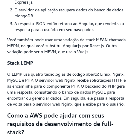
Express.js.
O servidor da aplicação recupera dados do banco de dados
MongoDB.
A resposta JSON então retorna ao Angular, que renderiza a
resposta para o usuário em seu navegador.
Você também pode usar uma variação da stack MEAN chamada
MERN, na qual você substitui Angular.js por React.js. Outra
variação pode ser o MEVN, que usa o Vue.js.
Stack LEMP
O LEMP usa quatro tecnologias de código aberto: Linux, Nginx,
MySQL e PHP. O servidor web Nginx recebe solicitações HTTP e
as encaminha para o componente PHP. O backend do PHP gera
uma resposta, consultando o banco de dados MySQL para
encontrar ou gerenciar dados. Em seguida, ele passa a resposta
de volta para o servidor web Nginx, que a exibe para o usuário.
Como a AWS pode ajudar com seus
requisitos de desenvolvimento de full-
stack?