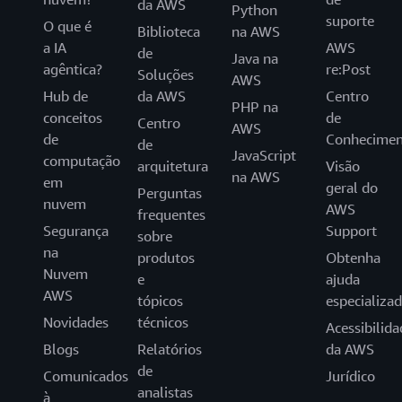
da AWS
Python
suporte
O que é
Biblioteca
na AWS
a IA
AWS
de
Java na
agêntica?
re:Post
Soluções
AWS
Hub de
da AWS
Centro
PHP na
conceitos
de
Centro
AWS
de
Conhecimen
de
JavaScript
computação
arquitetura
Visão
na AWS
em
geral do
Perguntas
nuvem
AWS
frequentes
Segurança
Support
sobre
na
produtos
Obtenha
Nuvem
e
ajuda
AWS
tópicos
especializa
Novidades
técnicos
Acessibilida
Blogs
Relatórios
da AWS
de
Comunicados
Jurídico
analistas
à