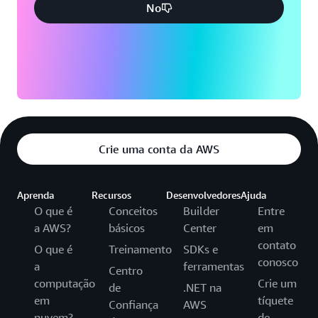
No
Crie uma conta da AWS
Aprenda
Recursos
Desenvolvedores
Ajuda
O que é
Conceitos
Builder
Entre
a AWS?
básicos
Center
em
contato
O que é
Treinamento
SDKs e
conosco
a
ferramentas
Centro
computação
Crie um
de
.NET na
em
tíquete
Confiança
AWS
nuvem?
de