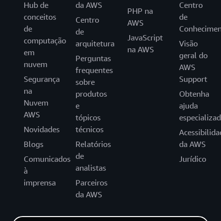
Hub de
da AWS
Centro
PHP na
conceitos
de
Centro
AWS
de
Conhecimen
de
JavaScript
computação
arquitetura
Visão
na AWS
em
geral do
Perguntas
nuvem
AWS
frequentes
Segurança
Support
sobre
na
produtos
Obtenha
Nuvem
e
ajuda
AWS
tópicos
especializa
Novidades
técnicos
Acessibilida
Blogs
Relatórios
da AWS
de
Comunicados
Jurídico
analistas
à
imprensa
Parceiros
da AWS