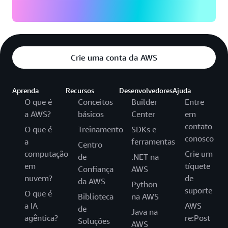
Crie uma conta da AWS
Aprenda
Recursos
Desenvolvedores
Ajuda
O que é
Conceitos
Builder
Entre
a AWS?
básicos
Center
em
contato
O que é
Treinamento
SDKs e
conosco
a
ferramentas
Centro
computação
Crie um
de
.NET na
em
tíquete
Confiança
AWS
nuvem?
de
da AWS
Python
suporte
O que é
Biblioteca
na AWS
a IA
AWS
de
Java na
agêntica?
re:Post
Soluções
AWS