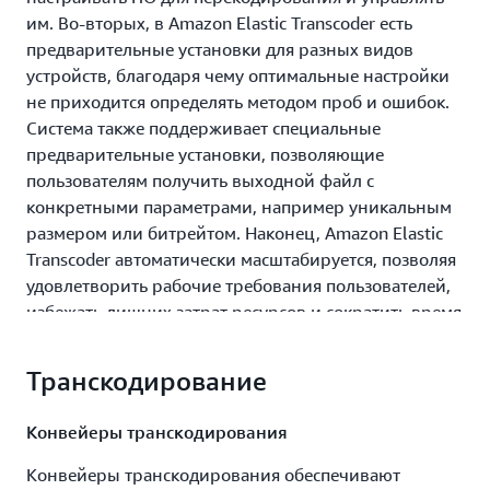
им. Во‑вторых, в Amazon Elastic Transcoder есть
предварительные установки для разных видов
устройств, благодаря чему оптимальные настройки
не приходится определять методом проб и ошибок.
Система также поддерживает специальные
предварительные установки, позволяющие
пользователям получить выходной файл с
конкретными параметрами, например уникальным
размером или битрейтом. Наконец, Amazon Elastic
Transcoder автоматически масштабируется, позволяя
удовлетворить рабочие требования пользователей,
избежать лишних затрат ресурсов и сократить время
выполнения заданий до минимума. Он также
позволяет параллельно обрабатывать множество
Транскодирование
файлов и организовать перекодирование с
помощью такой возможности, как конвейер
Конвейеры транскодирования
перекодирования. В этом случае пользователь
настраивает конвейеры для различных сценариев
Конвейеры транскодирования обеспечивают