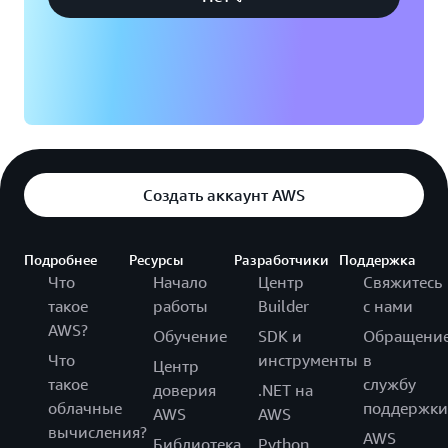
Создать аккаунт AWS
Подробнее
Ресурсы
Разработчики
Поддержка
Что
Начало
Центр
Свяжитесь
такое
работы
Builder
с нами
AWS?
Обучение
SDK и
Обращени
Что
инструменты
в
Центр
такое
службу
доверия
.NET на
облачные
поддержки
AWS
AWS
вычисления?
AWS
Библиотека
Python