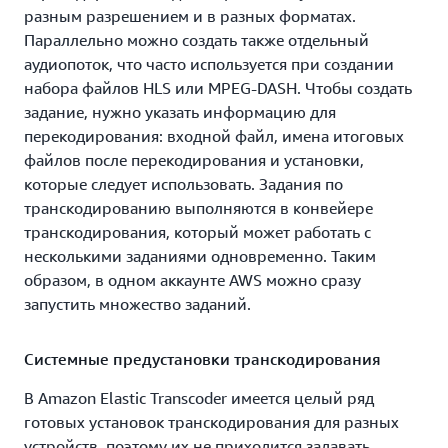
Service (Amazon S3), что позволяет использовать
разным разрешением и в разных форматах.
надежное и недорогое хранилище для библиотек
Параллельно можно создать также отдельный
как огромного, так и небольшого объема. О
аудиопоток, что часто используется при создании
состоянии заданий по перекодированию можно
набора файлов HLS или MPEG‑DASH. Чтобы создать
получать оповещения посредством сервиса Amazon
задание, нужно указать информацию для
Simple Notification Service (Amazon SNS).
перекодирования: входной файл, имена итоговых
файлов после перекодирования и установки,
Amazon Elastic Transcoder доступен через Консоль
которые следует использовать. Задания по
управления AWS, сервисный API и пакеты SDK, что
транскодированию выполняются в конвейере
позволяет интегрировать перекодирование в
транскодирования, который может работать с
собственные приложения и сервисы.
несколькими заданиями одновременно. Таким
Порядок работы с Amazon Elastic Transcoder.
образом, в одном аккаунте AWS можно сразу
запустить множество заданий.
Создайте конвейер перекодирования, указав
корзины Amazon S3 для входящих и итоговых
Системные предустановки транскодирования
материалов, класс хранилища, а также роль AWS
Identity and Access Management (IAM), которую
В Amazon Elastic Transcoder имеется целый ряд
сервис будет использовать для доступа к файлам.
готовых установок транскодирования для разных
устройств, поэтому их не приходится задавать
Создайте задание по перекодированию,