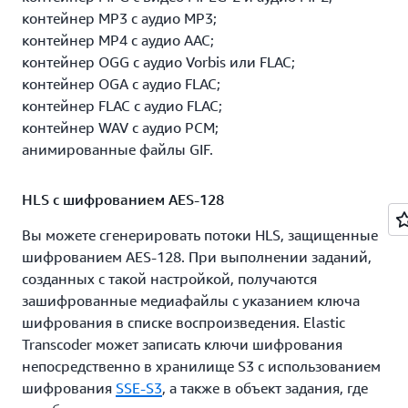
контейнер MP3 с аудио MP3;
Сервис Amazon Elastic Transcoder поддерживает
контейнер MP4 с аудио AAC;
субтитры. Показ субтитров – это процесс
контейнер OGG с аудио Vorbis или FLAC;
отображения текста, который сопровождает видео и
контейнер OGA с аудио FLAC;
представляет собой либо транскрипцию
контейнер FLAC с аудио FLAC;
соответствующей звуковой дорожки, либо ее
контейнер WAV с аудио PCM;
перевод на другой язык. С помощью Elastic
анимированные файлы GIF.
Transcoder можно добавлять, удалять или сохранять
субтитры при транскодировании видео из одного
формата в другой.
HLS с шифрованием AES-128
Вы можете сгенерировать потоки HLS, защищенные
шифрованием AES‑128. При выполнении заданий,
созданных с такой настройкой, получаются
зашифрованные медиафайлы с указанием ключа
шифрования в списке воспроизведения. Elastic
Transcoder может записать ключи шифрования
непосредственно в хранилище S3 с использованием
шифрования
SSE‑S3
, а также в объект задания, где