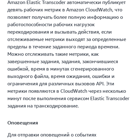
отредактировать имеющиеся установки
Amazon Elastic Transcoder автоматически публикует
транскодирования и использовать их во всех
девять рабочих метрик в Amazon CloudWatch, что
конвейерах аккаунта AWS в данном регионе.
позволяет получать более полную информацию о
работоспособности рабочих нагрузок
перекодирования и вызывать действия, если
Автоматическая оптимизация скорости передачи
видео в битах
отслеживаемые метрики выходят за определенные
пределы в течение заданного периода времени.
Эта настройка позволяет автоматически подобрать
Можно отслеживать такие метрики, как
скорость передачи в битах для получения выходного
завершенные задания, задания, закончившиеся
видеофайла наилучшего качества. Мгновенную
ошибкой, время в минутах сгенерированного
скорость передачи в битах выходного видеофайла
выходного файла, время ожидания, ошибки и
можно ограничить, установив значение параметра
ограничения для различных вызовов API. Эти
maximum bit rate. Это удобно в тех случаях, когда
метрики появляются в CloudWatch через несколько
требуется создать выходной файл с битрейтом не
минут после выполнения сервисом Elastic Transcoder
более определенного уровня для воспроизведения
задания на транскодирование.
на конкретных устройствах. В результате мы
получаем видеофайл отличного качества, но
Оповещения
меньшего размера, чем при выборе одной и той же
скорости передачи в битах для всего файла.
Для отправки оповещений о событиях