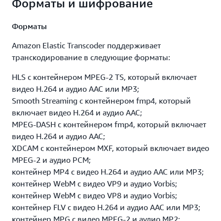
Форматы и шифрование
можно использовать для создания маркеров
разделов, возможности визуального поиска или
Форматы
наиболее выгодного представления контента.
Amazon Elastic Transcoder поддерживает
транскодирование в следующие форматы:
Водяные знаки
HLS с контейнером MPEG‑2 TS, который включает
Amazon Elastic Transcoder позволяет накладывать на
видео H.264 и аудио AAC или MP3;
выходное видео до четырех неподвижных
Smooth Streaming с контейнером fmp4, который
изображений. Чтобы создать водяной знак для
включает видео H.264 и аудио AAC;
видео, нужно предоставить файл изображения в
MPEG‑DASH с контейнером fmp4, который включает
формате PNG или JPG с помощью установок
видео H.264 и аудио AAC;
транскодирования задать положение, масштаб,
XDCAM с контейнером MXF, который включает видео
размер и степень прозрачности водяного знака. Эта
MPEG‑2 и аудио PCM;
возможность позволяет добавить к выходному
контейнер MP4 с видео H.264 и аудио AAC или MP3;
видеофайлу логотип программы или другой
контейнер WebM с видео VP9 и аудио Vorbis;
опознавательный знак.
контейнер WebM с видео VP8 и аудио Vorbis;
контейнер FLV с видео H.264 и аудио AAC или MP3;
Субтитры
контейнер MPG с видео MPEG‑2 и аудио MP2;