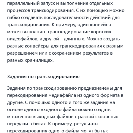
перекодирования, гарантирующие определенное
параллельный запуск и выполнение отдельных
время и метод перекодирования файлов, что
процессов транскодирования. С их помощью можно
обеспечивает непрерывное и эффективное
гибко создавать последовательности действий для
масштабирование при резко меняющихся нагрузках.
транскодирования. К примеру, один конвейер
Например, агентство новостей может создать
может выполнять транскодирование коротких
приоритетный конвейер перекодирования для
видеофайлов, а другой – длинных. Можно создать
главных новостей, а сайт пользовательского
разные конвейеры для транскодирования с разным
контента – отдельные конвейеры для файлов с
разрешением или с сохранением результатов в
низким, средним и высоким разрешением для
разных хранилищах.
различных устройств.
Задания по транскодированию
Amazon Elastic Transcoder использует другие
масштабируемые и гибкие сервисы Amazon Web
Задания по транскодированию предназначены для
Services. Так, применение масштабируемого сервиса
перекодирования медиафайла из одного формата в
Amazon Elastic Compute Cloud (Amazon EC2)
другие. С помощью одного и того же задания на
обеспечивает быстрое и надежное выполнение
основе одного входного файла можно создать
крупных заданий по перекодированию. Amazon
множество выходных файлов с разной скоростью
Elastic Transcoder работает с контентом,
передачи в битах. К примеру, результаты
размещенным в хранилище Amazon Simple Storage
перекодирования одного файла могут быть с