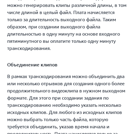
файлы с помощью шифрования. Поддерживаемые
можно генерировать клипы различной длины, в том
варианты включают полностью управляемую
числе длиной в целый файл. Плата начисляется
интеграцию с
шифрованием Amazon S3 на стороне
только за длительность выходного файла. Таким
сервера
, а также ключи, защиту и управление
образом, при создании выходного файла
которыми можно выполнять самостоятельно с
длительностью в одну минуту на основе входного
помощью
сервиса управления ключами AWS (KMS)
.
пятиминутного вы оплатите только одну минуту
Более того, поддержка шифрования
транскодирования.
распространяется не только на видеофайлы.
Шифровать можно миниатюры, субтитры и даже
Объединение клипов
водяные знаки.
В рамках транскодирования можно объединить два
Последовательная загрузка данных по требованию
или несколько отрывков для создания одного более
продолжительного видеоклипа в нужном выходном
Можно хранить оригинальные версии
формате. Для этого при создании задания по
мультимедийного контента в Amazon S3 и настроить
транскодированию необходимо указать несколько
распределение загрузки Amazon CloudFront для
исходных клипов. Для любого из исходных клипов
обеспечения последовательной загрузки видео‑ и
можно выбрать только часть файла, которую
аудиофайлов. Популярные мультимедийные файлы
требуется объединить, указав время начала и
кэшируются на краю, что помогает масштабировать
продолжительность. Плата начисляется только за