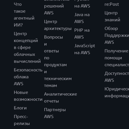
Что
re:Post
решений
на AWS
такое
AWS
Центр
Java на
агентный
знаний
Центр
AWS
ИИ?
архитектуры
Обзор
PHP на
Центр
Поддержк
Вопросы
AWS
концепций
AWS
и
JavaScript
в сфере
ответы
Получение
на AWS
облачных
по
помощи
вычислений
продуктам
специалист
Безопасность
и
Доступност
облака
техническим
AWS
AWS
темам
Юридическ
Новые
Аналитические
информац
возможности
отчеты
Блоги
Партнеры
Пресс-
AWS
релизы