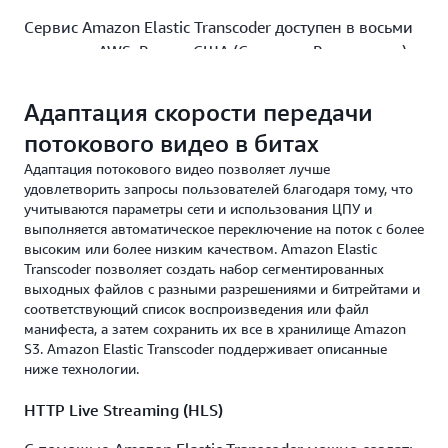
Сервис Amazon Elastic Transcoder доступен в восьми
регионах AWS: Восток США (Северная Вирджиния),
Запад США (Орегон), Запад США (Северная
Калифорния), ЕС (Ирландия), Азиатско-
Адаптация скорости передачи
Тихоокеанский регион (Сингапур), Азиатско-
потокового видео в битах
Тихоокеанский регион (Токио), Азиатско-
Адаптация потокового видео позволяет лучше
Тихоокеанский регион (Сидней) и Азиатско-
удовлетворить запросы пользователей благодаря тому, что
Тихоокеанский регион (Мумбаи).
учитываются параметры сети и использования ЦПУ и
выполняется автоматическое переключение на поток с более
высоким или более низким качеством. Amazon Elastic
Transcoder позволяет создать набор сегментированных
выходных файлов с разными разрешениями и битрейтами и
соответствующий список воспроизведения или файл
манифеста, а затем сохранить их все в хранилище Amazon
S3. Amazon Elastic Transcoder поддерживает описанные
ниже технологии.
HTTP Live Streaming (HLS)