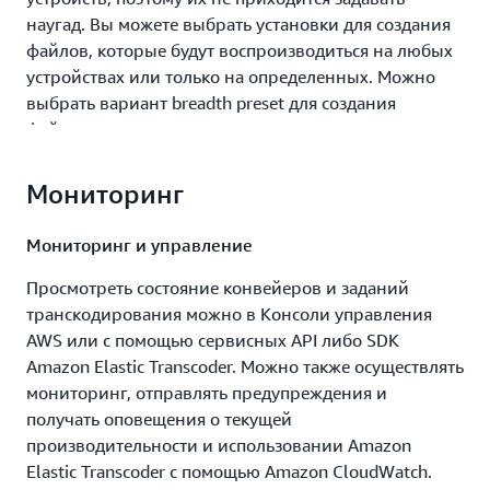
наугад. Вы можете выбрать установки для создания
определив входной и итоговый файл, а также
файлов, которые будут воспроизводиться на любых
установки перекодирования. При этом можно
устройствах или только на определенных. Можно
выбрать предопределенные установки,
выбрать вариант breadth preset для создания
например 720p, или задать собственные. При
файлов, совместимых с широким спектром
желании можно включить в задание создание
устройств. Как вариант, предлагается настройка
миниатюр и особые параметры
optimized preset, позволяющая создавать файлы
перекодирования, такие как частота кадров и
Мониторинг
оптимального качества и размера для
разрешение.
определенного устройства или класса устройств.
Мониторинг и управление
Во время выполнения задания по перекодированию
можно:
Просмотреть состояние конвейеров и заданий
Пользовательские предустановки
транскодирования можно в Консоли управления
транскодирования
автоматически получать информацию о
AWS или с помощью сервисных API либо SDK
состоянии задания посредством оповещений;
Предложенные предварительные установки
Amazon Elastic Transcoder. Можно также осуществлять
сделать запрос о состоянии задания по
позволяют создавать файлы, воспроизводимые на
мониторинг, отправлять предупреждения и
перекодированию;
большинстве устройств и платформ, но иногда
получать оповещения о текущей
требуется задать особые параметры для конкретного
производительности и использовании Amazon
приостановить, запустить или отменить
устройства или системы. В этом случае можно
Elastic Transcoder с помощью Amazon CloudWatch.
выполнение задания.