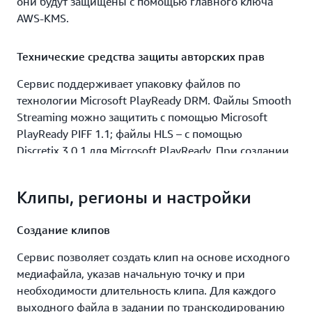
они будут защищены с помощью главного ключа
AWS‑KMS.
Технические средства защиты авторских прав
Сервис поддерживает упаковку файлов по
технологии Microsoft PlayReady DRM. Файлы Smooth
Streaming можно защитить с помощью Microsoft
PlayReady PIFF 1.1; файлы HLS – с помощью
Discretix 3.0.1 для Microsoft PlayReady. При создании
задания по транскодированию необходимо указать
ключ шифрования и адрес сервера лицензий,
Клипы, регионы и настройки
предоставленный провайдером лицензий PlayReady.
Создание клипов
Зашифрованные медиафайлы
Сервис позволяет создать клип на основе исходного
Вы можете использовать шифрованные файлы в
медиафайла, указав начальную точку и при
качестве входных для сервиса Amazon Elastic
необходимости длительность клипа. Для каждого
Transcoder или защитить свои транскодированные
выходного файла в задании по транскодированию