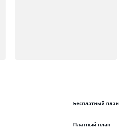
Бесплатный план
Платный план
Начните работу в AWS, п
пользования на сумму до 