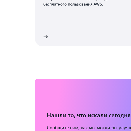
бесплатного пользования AWS.
оздать аккаунт AWS
Нашли то, что искали сегодня
Сообщите нам, как мы могли бы улучш