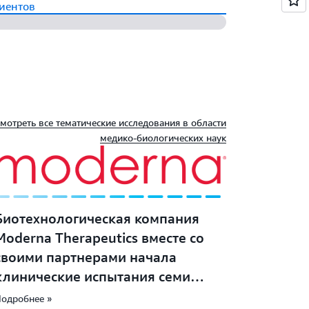
иентов
мотреть все тематические исследования в области
медико-биологических наук
Биотехнологическая компания
Moderna Therapeutics вместе со
своими партнерами начала
клинические испытания семи
лекарств (еще девять находятся в
одробнее »