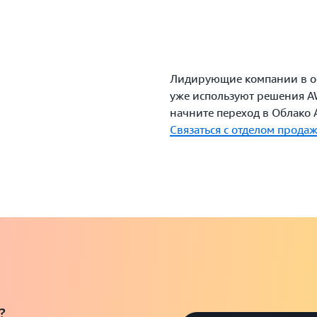
Thermo Fisher Scientific (Thermo
Fisher) использует инструменты
Amazon Web Services (AWS) для
оснащения лабораторий, чтобы
Лидирующие компании в об
уже используют решения A
помочь ученым и руководителям
начните переход в Облако 
лабораторий выполнять свою
Связаться с отделом прода
работу.
?