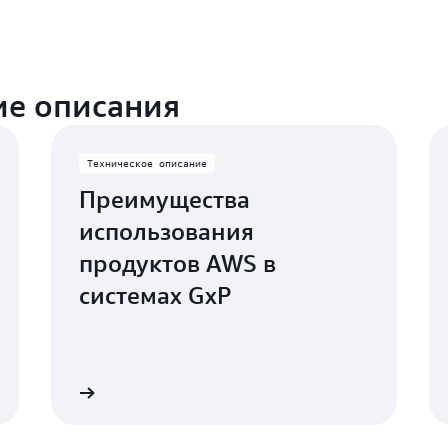
ие описания
Техническое описание
Преимущества
использования
продуктов AWS в
системах GxP
Подробнее
Подробне