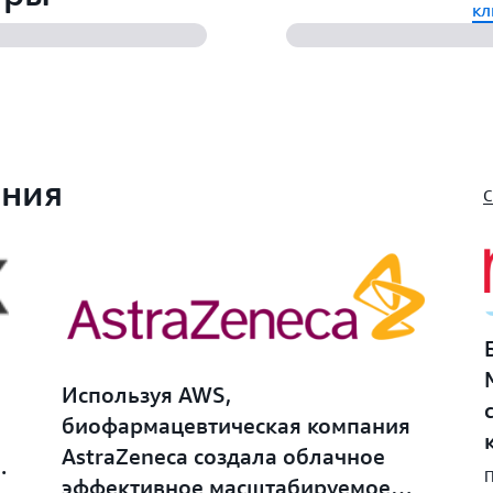
кл
ания
С
Используя AWS,
биофармацевтическая компания
AstraZeneca создала облачное
П
эффективное масштабируемое