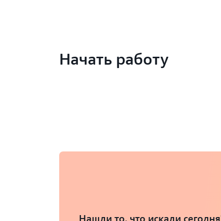
членами Inspire и
представляющих более
3600 медицинских заболеваний.
Начать работу
Нашли то, что искали сегодня