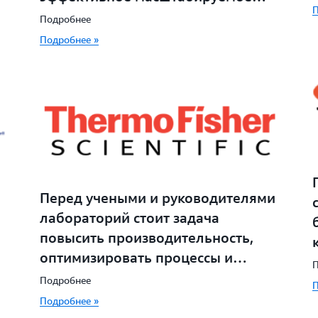
П
решение, которое быстро
Подробнее
обрабатывает данные
Подробнее »
секвенирования генома.
Перед учеными и руководителями
лабораторий стоит задача
повысить производительность,
оптимизировать процессы и
П
предотвратить ошибки при
Подробнее
з
П
проведении практических
Подробнее »
исследований в лабораториях.