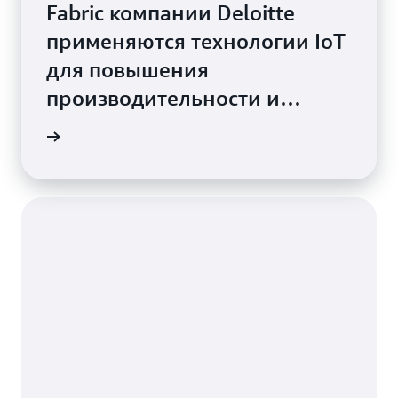
Fabric компании Deloitte
применяются технологии IoT
для повышения
производительности и
сокращения затрат
робнее