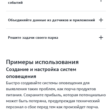
событий
определения состояния процессов или устройств
и упреждающего управления графиками
технического обслуживания.
Создание пользовательских правил и логики
Объединяйте данные из датчиков и приложений
событий для определения критических событий
и атрибутов датчиков с помощью простых
Объединение данных из датчиков и
Решите задачи своего парка
утверждений «если-то-иначе».
приложений для визуализации показателей
эффективности и качества работы,
Для удовлетворения потребностей парка
распознавания сложных закономерностей и
Примеры использования
оборудования определите датчики для
запуска действий, например, автоматических
определенных типов устройств, которые
предупреждений.
Создание и настройка систем
автоматически масштабируются и управляют
оповещения
всеми инстансами данного устройства.
Быстро создавайте системы оповещения для
выявления таких проблем, как порча продуктов
питания. Сохраните прибыль, которая потенциально
может быть потеряна, предупреждая технический
персонал о сбое перед тем как произойдет порча.