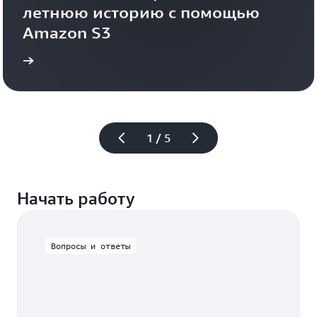
летнюю историю с помощью 
от
Grendene
Amazon S3
ения
Ознакомиться с примером примен
1 / 5
Начать работу
Вопросы и ответы