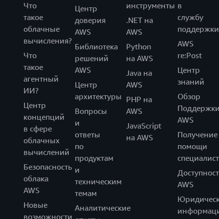
Что
инструменты
в
Центр
такое
службу
доверия
.NET на
облачные
поддержки
AWS
AWS
вычисления?
AWS
Библиотека
Python
Что
re:Post
решений
на AWS
такое
AWS
Центр
Java на
агентный
знаний
Центр
AWS
ИИ?
архитектуры
Обзор
PHP на
Центр
Поддержк
Вопросы
AWS
концепций
AWS
и
JavaScript
в сфере
ответы
Получение
на AWS
облачных
по
помощи
вычислений
продуктам
специалист
Безопасность
и
Доступност
облака
техническим
AWS
AWS
темам
Юридическ
Новые
Аналитические
информац
возможности