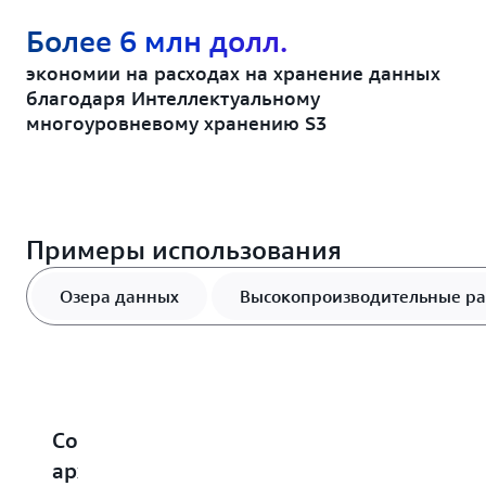
Более 6 млн долл.
экономии на расходах на хранение данных
благодаря Интеллектуальному
многоуровневому хранению S3
Примеры использования
Озера данных
Высокопроизводительные ра
Создайте
Ускорение
Масштабирование
Оптимизац
Р
архитектуру
работы
и
затрат
к