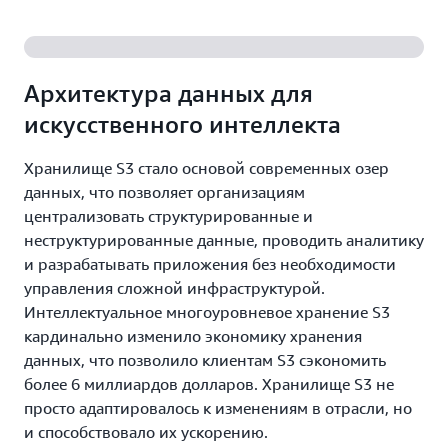
и контроля доступа, которые реализованы в S3.
соглашениями об уровне обслуживания в
S3 предлагает несколько классов хранилищ с
S3 по умолчанию является безопасным,
облаке.
лучшим соотношением цены и
конфиденциальным и зашифрованным
производительности для любых рабочих
хранилищем, а также поддерживает множество
Архитектура данных для
нагрузок и автоматическим управлением
функций аудита для отслеживания запросов
искусственного интеллекта
жизненным циклом данных, поэтому можно с
доступа к ресурсам S3.
минимальными затратами хранить огромные
Хранилище S3 стало основой современных озер
объемы данных с разной частотой
данных, что позволяет организациям
использования. S3 предоставляет отличную
централизовать структурированные и
отказоустойчивость, гибкость, приемлемую
неструктурированные данные, проводить аналитику
задержку и пропускную способность, чтобы
и разрабатывать приложения без необходимости
хранение данных совершенно не ограничивало
управления сложной инфраструктурой.
производительность.
Интеллектуальное многоуровневое хранение S3
кардинально изменило экономику хранения
данных, что позволило клиентам S3 сэкономить
более 6 миллиардов долларов. Хранилище S3 не
просто адаптировалось к изменениям в отрасли, но
и способствовало их ускорению.