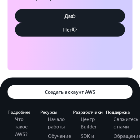
Да
Нет
Создать аккаунт AWS
Подробнее
Ресурсы
Разработчики
Поддержка
Что
Начало
Центр
Свяжитесь
такое
работы
Builder
с нами
AWS?
Обучение
SDK и
Обращени