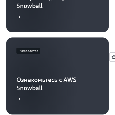
Snowball
ь доступ
Руководство
Ознакомьтесь с AWS
Snowball
оводство