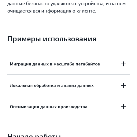
данные безопасно удаляются с устройства, и на нем
очищается вся информация о клиенте.
Примеры использования
Миграция данных в масштабе петабайтов
Переносите базы данных, резервные копии,
Локальная обработка и анализ данных
архивы, медицинские записи, аналитические
наборы данных, данные датчиков Интернета
Запустите Amazon Machine Image (AMI) в Amazon
Оптимизация данных производства
вещей и медиаконтент в облако, особенно в
EC2 и разверните код AWS Lambda на
условиях ограниченной сети.
устройствах Snowball Edge с применением
Сбор и анализ заводских данных на месте для
машинного обучения (ML) или другие
Начало работы
усовершенствования процессов и повышения
приложения.