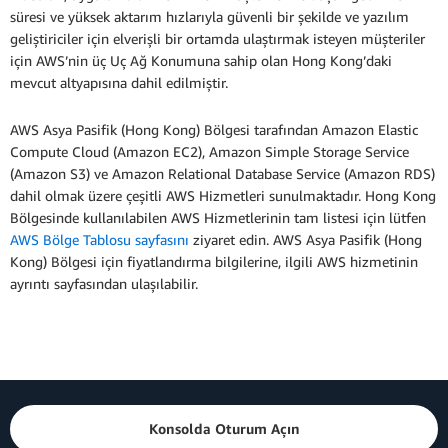
süresi ve yüksek aktarım hızlarıyla güvenli bir şekilde ve yazılım
geliştiriciler için elverişli bir ortamda ulaştırmak isteyen müşteriler
için AWS’nin üç Uç Ağ Konumuna sahip olan Hong Kong’daki
mevcut altyapısına dahil edilmiştir.
AWS Asya Pasifik (Hong Kong) Bölgesi tarafından Amazon Elastic
Compute Cloud (Amazon EC2), Amazon Simple Storage Service
(Amazon S3) ve Amazon Relational Database Service (Amazon RDS)
dahil olmak üzere çeşitli AWS Hizmetleri sunulmaktadır. Hong Kong
Bölgesinde kullanılabilen AWS Hizmetlerinin tam listesi için lütfen
AWS Bölge Tablosu sayfasını
ziyaret edin. AWS Asya Pasifik (Hong
Kong) Bölgesi için fiyatlandırma bilgilerine, ilgili AWS hizmetinin
ayrıntı sayfasından ulaşılabilir.
Konsolda Oturum Açın