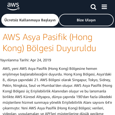
Ana İçeriğe Atla
Amazon Web Services ana sayfasına dönmek için buraya tık
Ücretsiz Kullanmaya Başlayın
Bize Ulaşın
AWS Asya Pasifik (Hong
Kong) Bölgesi Duyuruldu
Yayınlanma Tarihi:
Apr 24, 2019
AWS, yeni AWS Asya Pasifik (Hong Kong) Bölgesine hemen
erişilmeye başlanabileceğini duyurdu. Hong Kong Bölgesi, Asya’daki
8., dünya çapındaki 21. AWS Bölgesi olarak Singapur, Tokyo, Sidney,
Pekin, Ningksia, Seul ve Mumbai’den oluşur. AWS Asya Pasifik (Hong
Kong) Bölgesi üç Erişilebilirlik Alanından oluşur ve bu lansmanla
birlikte AWS Küresel Altyapısı, dünya çapında 190’dan fazla ülkedeki
müşterilere hizmet sunmaya yönelik Erişilebilirlik Alanı sayısını 64’e
çıkarmıştır. Yeni AWS Asya Pasifik (Hong Kong) Bölgesi; verileri,
videoları, uygulamaları ve API’leri müşterilerine düşük gecikme