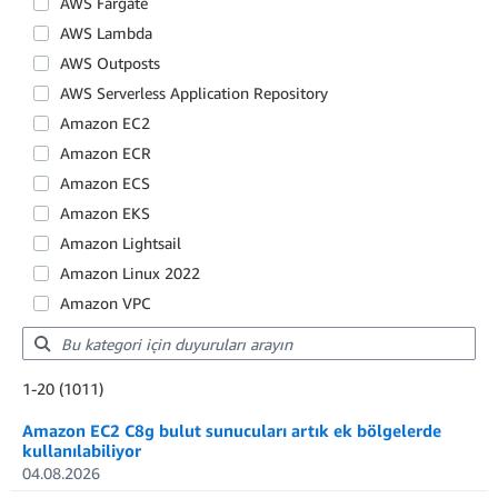
AWS Fargate
AWS Lambda
AWS Outposts
AWS Serverless Application Repository
Amazon EC2
Amazon ECR
Amazon ECS
Amazon EKS
Amazon Lightsail
Amazon Linux 2022
Amazon VPC
Showing results: 1-20
1-20 (1011)
Total results: 1011
Amazon EC2 C8g bulut sunucuları artık ek bölgelerde
kullanılabiliyor
04.08.2026