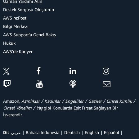
Uzman Yardımı Alın
Destek Sorgusu Oluşturun
AWS re:Post
Bilgi Merkezi
AWS Support'a Genel Bakış
Hukuk
AWS'de Kariyer
Amazon,
Azınlıklar / Kadınlar / Engelliler / Gaziler / Cinsel Kimlik /
Cinsel Yönelim / Yaş
gibi Konularda Eşit Fırsat Sağlayan Bir
İşverendir.
Dil
عربي
Bahasa Indonesia
Deutsch
English
Español