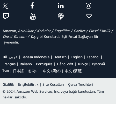
Amazon,
Azınlıklar / Kadınlar / Engelliler / Gaziler / Cinsel Kimlik /
Cinsel Yönelim / Yaş
gibi Konularda Eşit Fırsat Sağlayan Bir
İşverendir.
Dil
عربي
Bahasa Indonesia
Deutsch
English
Español
Français
Italiano
Português
Tiếng Việt
Türkçe
Ρусский
ไทย
日本語
한국어
中文 (简体)
中文 (繁體)
Gizlilik
|
Erişilebilirlik
|
Site Koşulları
|
Çerez Tercihleri
|
© 2024, Amazon Web Services, Inc. veya bağlı kuruluşları. Tüm
hakları saklıdır.