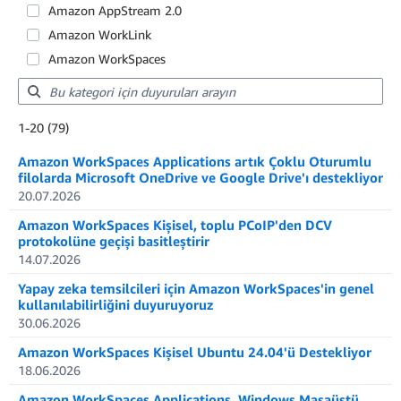
Amazon AppStream 2.0
Amazon WorkLink
Amazon WorkSpaces
Showing results: 1-20
1-20 (79)
Total results: 79
Amazon WorkSpaces Applications artık Çoklu Oturumlu
filolarda Microsoft OneDrive ve Google Drive'ı destekliyor
20.07.2026
Amazon WorkSpaces Kişisel, toplu PCoIP'den DCV
protokolüne geçişi basitleştirir
14.07.2026
Yapay zeka temsilcileri için Amazon WorkSpaces'in genel
kullanılabilirliğini duyuruyoruz
30.06.2026
Amazon WorkSpaces Kişisel Ubuntu 24.04'ü Destekliyor
18.06.2026
Amazon WorkSpaces Applications, Windows Masaüstü