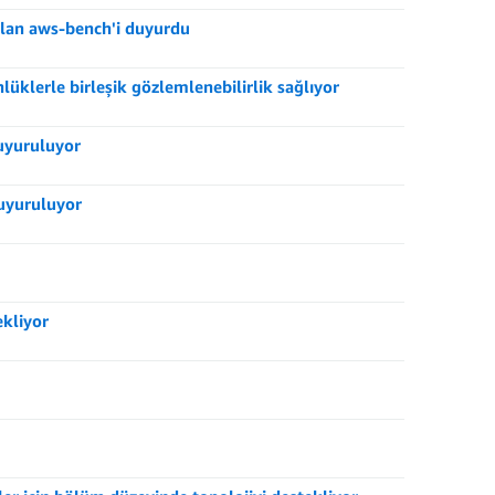
 olan aws-bench'i duyurdu
üklerle birleşik gözlemlenebilirlik sağlıyor
uyuruluyor
duyuruluyor
kliyor