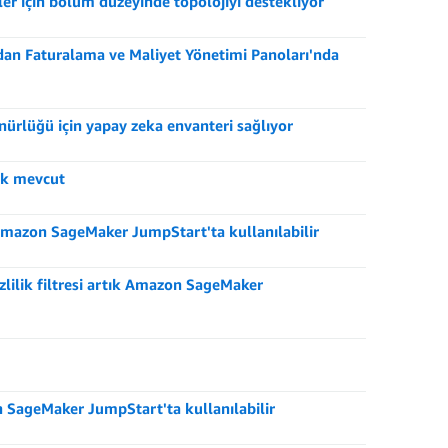
 için bölüm düzeyinde topolojiyi destekliyor
ğrudan Faturalama ve Maliyet Yönetimi Panoları'nda
nürlüğü için yapay zeka envanteri sağlıyor
ak mevcut
Amazon SageMaker JumpStart'ta kullanılabilir
zlilik filtresi artık Amazon SageMaker
 SageMaker JumpStart'ta kullanılabilir