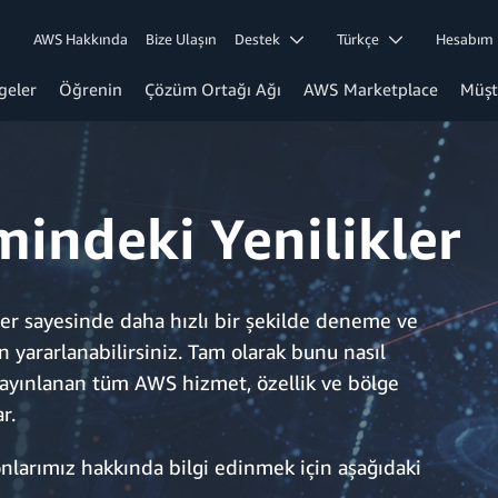
AWS Hakkında
Bize Ulaşın
Destek
Türkçe
Hesabı
geler
Öğrenin
Çözüm Ortağı Ağı
AWS Marketplace
Müşt
indeki Yenilikler
ler sayesinde daha hızlı bir şekilde deneme ve
 yararlanabilirsiniz. Tam olarak bunu nasıl
 yayınlanan tüm AWS hizmet, özellik ve bölge
r.
larımız hakkında bilgi edinmek için aşağıdaki