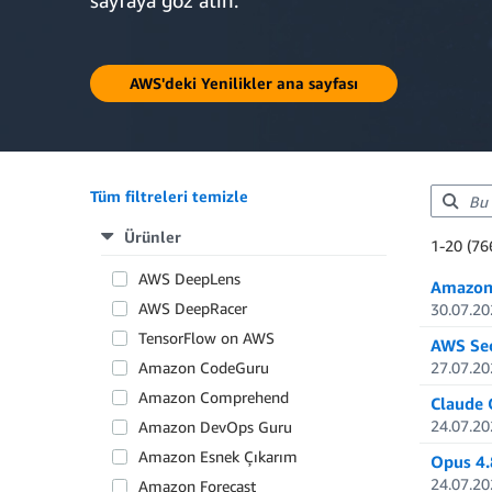
sayfaya göz atın.
AWS'deki Yenilikler ana sayfası
Tüm filtreleri temizle
Ürünler
Showing re
1-20 (76
Total resul
AWS DeepLens
Amazon 
AWS DeepRacer
30.07.20
TensorFlow on AWS
AWS Sec
Amazon CodeGuru
27.07.20
Amazon Comprehend
Claude 
24.07.20
Amazon DevOps Guru
Amazon Esnek Çıkarım
Opus 4.
24.07.20
Amazon Forecast