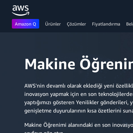
Amazon Q
Ürünler
Çözümler
Fiyatlandırma
Bel
Ana İçeriğe Atla
Makine Öğrenim
AWS'nin devamlı olarak eklediği yeni özellik
inovasyon yapmak için en son teknolojilerden
yaptığımızı gösteren Yenilikler gönderileri,
genişletme duyurularının kısa özetlerini suna
Makine Öğrenimi alanındaki en son inovasyon