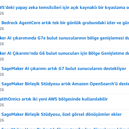
S'deki yapay zeka temsilcileri için açık kaynaklı bir kıyaslama
26
Bedrock AgentCore artık tek bir günlük grubundaki izler ve günl
26
er AI çıkarımında G7e bulut sunucularının bölge genişlemesi d
26
er AI Çıkarımı'nda G6 bulut sunucuları için Bölge Genişletme 
26
SageMaker AI çıkarımı artık G7 bulut sunucularını destekliyor
26
SageMaker Birleşik Stüdyosu artık Amazon OpenSearch'ü deste
26
lthOmics artık iki yeni AWS bölgesinde kullanılabilir
26
SageMaker Birleşik Stüdyosu, özel görsel dönüşümler ekler
26