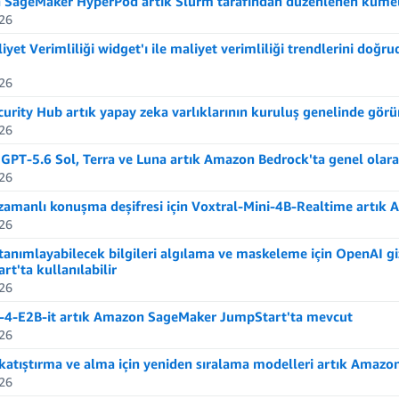
SageMaker HyperPod artık Slurm tarafından düzenlenen kümeler
26
iyet Verimliliği widget'ı ile maliyet verimliliği trendlerini do
26
urity Hub artık yapay zeka varlıklarının kuruluş genelinde görü
26
GPT-5.6 Sol, Terra ve Luna artık Amazon Bedrock'ta genel olar
26
zamanlı konuşma deşifresi için Voxtral-Mini-4B-Realtime artık 
26
 tanımlayabilecek bilgileri algılama ve maskeleme için OpenAI gi
t'ta kullanılabilir
26
-E2B-it artık Amazon SageMaker JumpStart'ta mevcut
26
atıştırma ve alma için yeniden sıralama modelleri artık Amazon
26