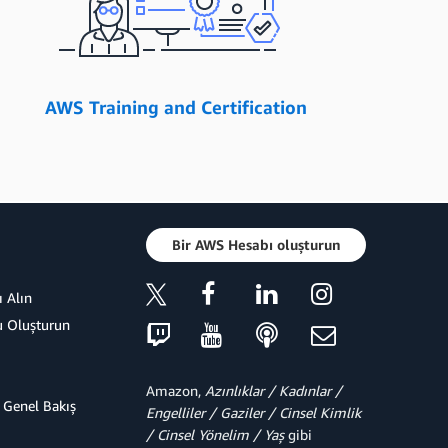
AWS Training and Certification
Bir AWS Hesabı oluşturun
 Alın
u Oluşturun
Amazon,
Azınlıklar / Kadınlar /
 Genel Bakış
Engelliler / Gaziler / Cinsel Kimlik
/ Cinsel Yönelim / Yaş
gibi