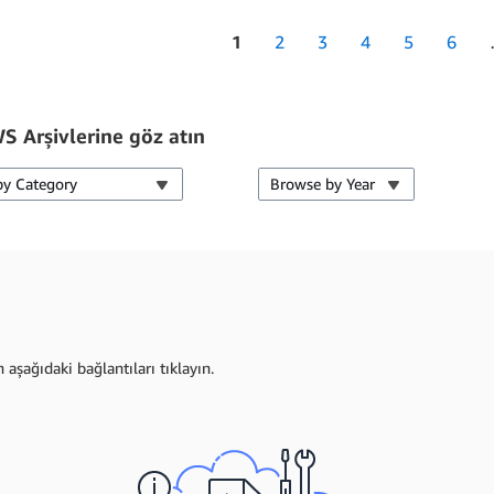
1
2
3
4
5
6
 Arşivlerine göz atın
by Category
Browse by Year
şağıdaki bağlantıları tıklayın.