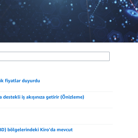
k fiyatlar duyurdu
stekli iş akışınıza getirir (Önizleme)
BD) bölgelerindeki Kiro'da mevcut