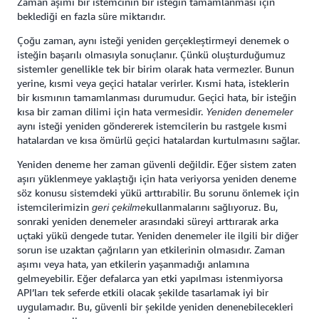
Zaman aşımı bir istemcinin bir isteğin tamamlanması için
beklediği en fazla süre miktarıdır.
Çoğu zaman, aynı isteği yeniden gerçekleştirmeyi denemek o
isteğin başarılı olmasıyla sonuçlanır. Çünkü oluşturduğumuz
sistemler genellikle tek bir birim olarak hata vermezler. Bunun
yerine, kısmi veya geçici hatalar verirler. Kısmi hata, isteklerin
bir kısmının tamamlanması durumudur. Geçici hata, bir isteğin
kısa bir zaman dilimi için hata vermesidir.
Yeniden denemeler
aynı isteği yeniden göndererek istemcilerin bu rastgele kısmi
hatalardan ve kısa ömürlü geçici hatalardan kurtulmasını sağlar.
Yeniden deneme her zaman güvenli değildir. Eğer sistem zaten
aşırı yüklenmeye yaklaştığı için hata veriyorsa yeniden deneme
söz konusu sistemdeki yükü arttırabilir. Bu sorunu önlemek için
istemcilerimizin
kullanmalarını sağlıyoruz. Bu,
geri çekilme
sonraki yeniden denemeler arasındaki süreyi arttırarak arka
uçtaki yükü dengede tutar. Yeniden denemeler ile ilgili bir diğer
sorun ise uzaktan çağrıların yan etkilerinin olmasıdır. Zaman
aşımı veya hata, yan etkilerin yaşanmadığı anlamına
gelmeyebilir. Eğer defalarca yan etki yapılması istenmiyorsa
API’ları tek seferde etkili olacak şekilde tasarlamak iyi bir
uygulamadır. Bu, güvenli bir şekilde yeniden denenebilecekleri