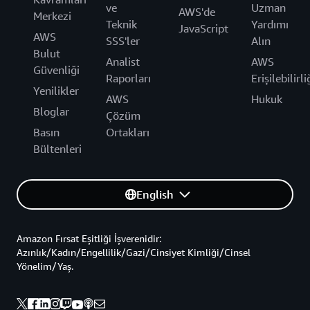
ve
Uzman
AWS'de
Merkezi
Teknik
Yardımı
JavaScript
AWS
SSS'ler
Alın
Bulut
Analist
AWS
Güvenliği
Raporları
Erişilebilirli
Yenilikler
AWS
Hukuk
Bloglar
Çözüm
Basın
Ortakları
Bültenleri
English
Amazon Fırsat Eşitliği İşverenidir:
Azınlık/Kadın/Engellilik/Gazi/Cinsiyet Kimliği/Cinsel
Yönelim/Yaş.