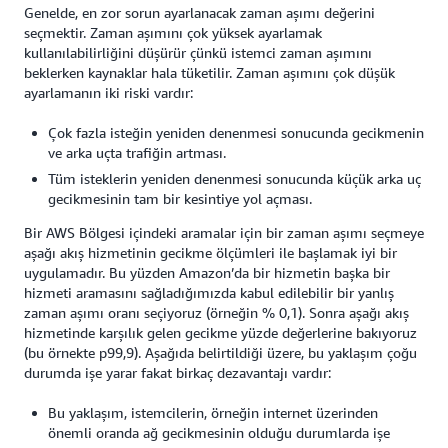
Genelde, en zor sorun ayarlanacak zaman aşımı değerini
seçmektir. Zaman aşımını çok yüksek ayarlamak
kullanılabilirliğini düşürür çünkü istemci zaman aşımını
beklerken kaynaklar hala tüketilir. Zaman aşımını çok düşük
ayarlamanın iki riski vardır:
Çok fazla isteğin yeniden denenmesi sonucunda gecikmenin
ve arka uçta trafiğin artması.
Tüm isteklerin yeniden denenmesi sonucunda küçük arka uç
gecikmesinin tam bir kesintiye yol açması.
Bir AWS Bölgesi içindeki aramalar için bir zaman aşımı seçmeye
aşağı akış hizmetinin gecikme ölçümleri ile başlamak iyi bir
uygulamadır. Bu yüzden Amazon’da bir hizmetin başka bir
hizmeti aramasını sağladığımızda kabul edilebilir bir yanlış
zaman aşımı oranı seçiyoruz (örneğin % 0,1). Sonra aşağı akış
hizmetinde karşılık gelen gecikme yüzde değerlerine bakıyoruz
(bu örnekte p99,9). Aşağıda belirtildiği üzere, bu yaklaşım çoğu
durumda işe yarar fakat birkaç dezavantajı vardır:
Bu yaklaşım, istemcilerin, örneğin internet üzerinden
önemli oranda ağ gecikmesinin olduğu durumlarda işe