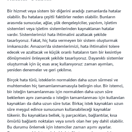
Bir hizmet veya sistem bir diğerini aradığı zamanlarda hatalar
olabilir. Bu hatalara çeşitli faktörler neden olabilir. Bunların
arasında sunucular, ağlar, yük dengeleyiciler, yazılım, işletim
sistemleri veya işletim sistemlerinden kaynaklanan hatalar
vardır. Sistemlerimizi hata ihtimalini azaltacak şekilde
tasarlıyoruz. Fakat, hiç hata vermeyen bir sistem oluşturmak
imkansızdır. Amazon’da sistemlerimizi, hata ihtimalini tolere
edecek ve azaltacak ve küçük oranlı hataların tam bir kesintiye
dönüşmesini önleyecek şekilde tasarlıyoruz. Dayanıklı sistemler
oluşturmak için üç esas araç kullanıyoruz: zaman aşımları,
yeniden denemeler ve geri çekilme.
Birçok hata türü, isteklerin normalden daha uzun sürmesi ve
muhtemelen hiç tamamlanmamasıyla belirgin olur. Bir istemci,
bir isteğin tamamlanması için normalden daha uzun süre
beklerken aynı zamanda o isteğin tamamlanması için kullanılan
kaynakları da daha uzun süre tutar. Birkaç istek kaynakları uzun
süre meşgul edince sunucunun kullanabileceği kaynaklar
tükenir. Bu kaynaklara bellek, iş parçacıkları, bağlantılar, kısa
ömürlü bağlantı noktaları veya sınırlı olan her şey dahil olabilir.
Bu durumu önlemek için istemciler
ayarlar.
zaman aşımı