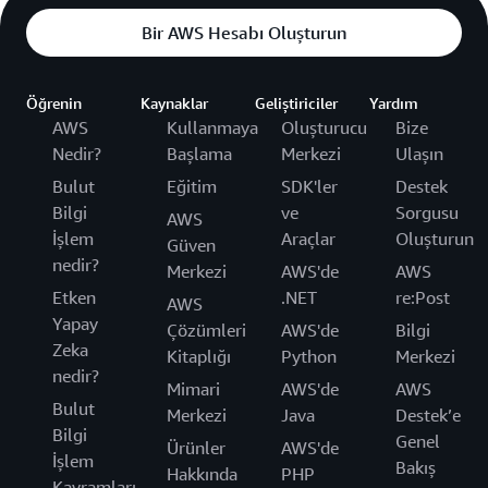
Bir AWS Hesabı Oluşturun
Öğrenin
Kaynaklar
Geliştiriciler
Yardım
AWS
Kullanmaya
Oluşturucu
Bize
Nedir?
Başlama
Merkezi
Ulaşın
Bulut
Eğitim
SDK'ler
Destek
Bilgi
ve
Sorgusu
AWS
İşlem
Araçlar
Oluşturun
Güven
nedir?
Merkezi
AWS'de
AWS
Etken
.NET
re:Post
AWS
Yapay
Çözümleri
AWS'de
Bilgi
Zeka
Kitaplığı
Python
Merkezi
nedir?
Mimari
AWS'de
AWS
Bulut
Merkezi
Java
Destek’e
Bilgi
Genel
Ürünler
AWS'de
İşlem
Bakış
Hakkında
PHP
Kavramları