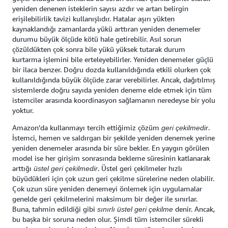
yeniden denenen isteklerin sayısı azdır ve artan belirgin
erişilebilirlik tavizi kullanışlıdır. Hatalar aşırı yükten
kaynaklandığı zamanlarda yükü arttıran yeniden denemeler
durumu büyük ölçüde kötü hale getirebilir. Asıl sorun
çözüldükten çok sonra bile yükü yüksek tutarak durum
kurtarma işlemini bile erteleyebilirler. Yeniden denemeler güçlü
bir ilaca benzer. Doğru dozda kullanıldığında etkili olurken çok
kullanıldığında büyük ölçüde zarar verebilirler. Ancak, dağıtılmış
sistemlerde doğru sayıda yeniden deneme elde etmek için tüm
istemciler arasında koordinasyon sağlamanın neredeyse bir yolu
yoktur.
Amazon’da kullanmayı tercih ettiğimiz çözüm
.
geri çekilmedir
İstemci, hemen ve saldırgan bir şekilde yeniden denemek yerine
yeniden denemeler arasında bir süre bekler. En yaygın görülen
model ise her girişim sonrasında bekleme süresinin katlanarak
arttığı
. Üstel geri çekilmeler hızlı
üstel geri çekilmedir
büyüdükleri için çok uzun geri çekilme sürelerine neden olabilir.
Çok uzun süre yeniden denemeyi önlemek için uygulamalar
genelde geri çekilmelerini maksimum bir değer ile sınırlar.
Buna, tahmin edildiği gibi
denir. Ancak,
sınırlı üstel geri çekilme
bu başka bir soruna neden olur. Şimdi tüm istemciler sürekli