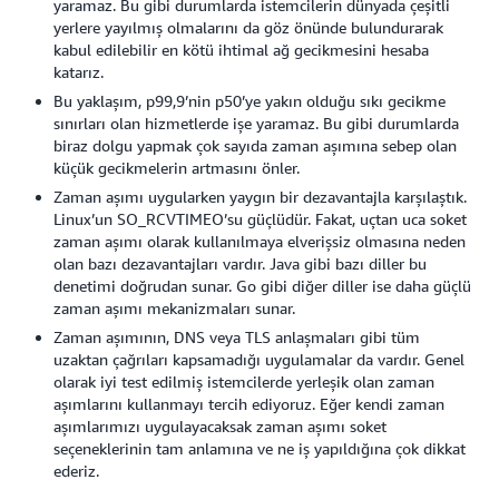
yaramaz. Bu gibi durumlarda istemcilerin dünyada çeşitli
yerlere yayılmış olmalarını da göz önünde bulundurarak
kabul edilebilir en kötü ihtimal ağ gecikmesini hesaba
katarız.
Bu yaklaşım, p99,9’nin p50’ye yakın olduğu sıkı gecikme
sınırları olan hizmetlerde işe yaramaz. Bu gibi durumlarda
biraz dolgu yapmak çok sayıda zaman aşımına sebep olan
küçük gecikmelerin artmasını önler.
Zaman aşımı uygularken yaygın bir dezavantajla karşılaştık.
Linux’un SO_RCVTIMEO’su güçlüdür. Fakat, uçtan uca soket
zaman aşımı olarak kullanılmaya elverişsiz olmasına neden
olan bazı dezavantajları vardır. Java gibi bazı diller bu
denetimi doğrudan sunar. Go gibi diğer diller ise daha güçlü
zaman aşımı mekanizmaları sunar.
Zaman aşımının, DNS veya TLS anlaşmaları gibi tüm
uzaktan çağrıları kapsamadığı uygulamalar da vardır. Genel
olarak iyi test edilmiş istemcilerde yerleşik olan zaman
aşımlarını kullanmayı tercih ediyoruz. Eğer kendi zaman
aşımlarımızı uygulayacaksak zaman aşımı soket
seçeneklerinin tam anlamına ve ne iş yapıldığına çok dikkat
ederiz.