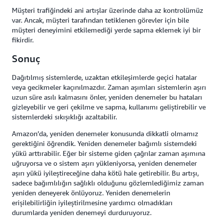
Müşteri trafiğindeki ani artışlar üzerinde daha az kontrolümüz
var. Ancak, müşteri tarafından tetiklenen görevler için bile
müşteri deneyimini etkilemediği yerde sapma eklemek iyi bir
fikirdir.
Sonuç
Dağıtılmış sistemlerde, uzaktan etkileşimlerde geçici hatalar
veya gecikmeler kaçınılmazdır. Zaman aşımları sistemlerin aşırı
uzun süre asılı kalmasını önler, yeniden denemeler bu hataları
gizleyebilir ve geri çekilme ve sapma, kullanımı geliştirebilir ve
sistemlerdeki sıkışıklığı azaltabilir.
Amazon’da, yeniden denemeler konusunda dikkatli olmamız
gerektiğini öğrendik. Yeniden denemeler bağımlı sistemdeki
yükü arttırabilir. Eğer bir sisteme giden çağrılar zaman aşımına
uğruyorsa ve o sistem aşırı yükleniyorsa, yeniden denemeler
aşırı yükü iyileştireceğine daha kötü hale getirebilir. Bu artışı,
sadece bağımlılığın sağlıklı olduğunu gözlemlediğimiz zaman
yeniden deneyerek önlüyoruz. Yeniden denemelerin
erişilebilirliğin iyileştirilmesine yardımcı olmadıkları
durumlarda yeniden denemeyi durduruyoruz.