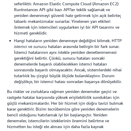
seferliktir. Amazon Elastic Compute Cloud (Amazon EC2)
RunInstances API gibi bazı API’ler teklik sağlamak ve
yeniden denenmeyi güvenli hale getirmek için açık belirteç
tabanlı mekanizmalar sunarlar. Yinelenen yan etkileri
önlemek için istemcileri uygularken iyi bir API tasarımı ve
hizmeti gereklidir.
Hangi hataların yeniden denemeye değdiğini bilmek. HTTP
ve
hataları arasında belirgin bir fark sunar.
istemci
sunucu
İstemci hatalarının aynı istekle yeniden denetlenmemesi
gerektiğini belirtir. Çünkü, sunucu hataları sonraki
denemelerde başarılı olabilecekken istemci hataları
sonrasında başarılı olmayacaktır. Ancak, sistemlerdeki nihai
tutarlılık bu çizgiyi büyük ölçüde bulanıklaştırır. Durum
değiştikçe, bir istemci hatası sonradan başarıya dönüşebilir.
Bu riskler ve zorluklara rağmen yeniden denemeler geçici ve
rastgele hatalar karşısında yüksek erişilebilirlik sundukları için
güçlü mekanizmalardır. Her bir hizmet için doğru tavizi bulmak
karar gerektirir. Bizim tecrübemize göre yeniden denemelerin
bencil olduğunu hatırlamak iyi bir başlangıçtır. Yeniden
denemeler, istemcilerin isteklerinin önemini belirtme ve
hizmetten bu isteği ele alması için daha fazla kaynak