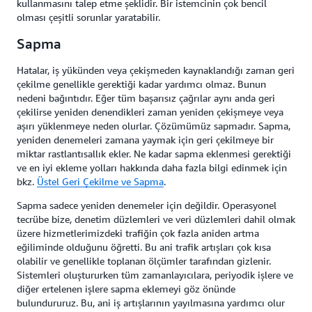
kullanmasını talep etme şeklidir. Bir istemcinin çok bencil
olması çeşitli sorunlar yaratabilir.
Sapma
Hatalar, iş yükünden veya çekişmeden kaynaklandığı zaman geri
çekilme genellikle gerektiği kadar yardımcı olmaz. Bunun
nedeni bağıntıdır. Eğer tüm başarısız çağrılar aynı anda geri
çekilirse yeniden denendikleri zaman yeniden çekişmeye veya
aşırı yüklenmeye neden olurlar. Çözümümüz sapmadır. Sapma,
yeniden denemeleri zamana yaymak için geri çekilmeye bir
miktar rastlantısallık ekler. Ne kadar sapma eklenmesi gerektiği
ve en iyi ekleme yolları hakkında daha fazla bilgi edinmek için
bkz.
Üstel Geri Çekilme ve Sapma
.
Sapma sadece yeniden denemeler için değildir. Operasyonel
tecrübe bize, denetim düzlemleri ve veri düzlemleri dahil olmak
üzere hizmetlerimizdeki trafiğin çok fazla aniden artma
eğiliminde olduğunu öğretti. Bu ani trafik artışları çok kısa
olabilir ve genellikle toplanan ölçümler tarafından gizlenir.
Sistemleri oluştururken tüm zamanlayıcılara, periyodik işlere ve
diğer ertelenen işlere sapma eklemeyi göz önünde
bulundururuz. Bu, ani iş artışlarının yayılmasına yardımcı olur