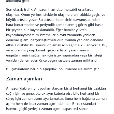
anlamına gelir.
Son olarak trafik, Amazon hizmetlerine sabit oranlarda
ulaşmaz. Onun yerine, isteklerin ulaşma oranı sıklıkla geçici ve
büyük artışlar yaşar. Bu artışlar istemcinin davranışlarından,
hata kurtarmadan ve periyodik zamanlanmış görev gibi basit
bir şeyden bile kaynaklanabilir. Eğer hatalar yükten
kaynaklanıyorsa tüm istemcilerin aynı zamanda yeniden
deneme işlemi gerçekleştirmesi durumunda yeniden deneme
etkisiz olabilir. Bu sorunu önlemek için
kullanıyoruz. Bu,
sapma
varış oranını yayıp büyük geçici artışlar yaşanmasının
engellenmesini sağlamak için istek yapmadan veya bir isteği
yeniden denemeden önce geçen rastgele zaman miktarıdır.
Bu çözümlerin her biri aşağıdaki bölümlerde ele alınmıştır.
Zaman aşımları
Amazon’daki en iyi uygulamalardan birisi herhangi bir uzaktan
çağrı için ve genel olarak aynı kutuda olsa bile herhangi bir
süreç için zaman aşımı ayarlamaktır. Buna hem bağlantı zaman
aşımı hem de istek zaman aşımı dahildir. Birçok standart
istemci güçlü yerleşik zaman aşımı kapasitesi sunar.