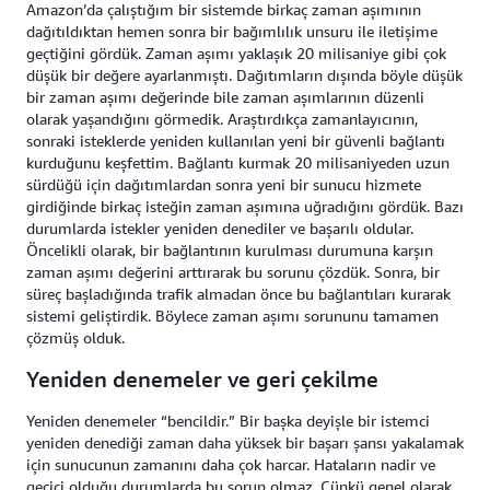
Amazon’da çalıştığım bir sistemde birkaç zaman aşımının
dağıtıldıktan hemen sonra bir bağımlılık unsuru ile iletişime
geçtiğini gördük. Zaman aşımı yaklaşık 20 milisaniye gibi çok
düşük bir değere ayarlanmıştı. Dağıtımların dışında böyle düşük
bir zaman aşımı değerinde bile zaman aşımlarının düzenli
olarak yaşandığını görmedik. Araştırdıkça zamanlayıcının,
sonraki isteklerde yeniden kullanılan yeni bir güvenli bağlantı
kurduğunu keşfettim. Bağlantı kurmak 20 milisaniyeden uzun
sürdüğü için dağıtımlardan sonra yeni bir sunucu hizmete
girdiğinde birkaç isteğin zaman aşımına uğradığını gördük. Bazı
durumlarda istekler yeniden denediler ve başarılı oldular.
Öncelikli olarak, bir bağlantının kurulması durumuna karşın
zaman aşımı değerini arttırarak bu sorunu çözdük. Sonra, bir
süreç başladığında trafik almadan önce bu bağlantıları kurarak
sistemi geliştirdik. Böylece zaman aşımı sorununu tamamen
çözmüş olduk.
Yeniden denemeler ve geri çekilme
Yeniden denemeler “bencildir.” Bir başka deyişle bir istemci
yeniden denediği zaman daha yüksek bir başarı şansı yakalamak
için sunucunun zamanını daha çok harcar. Hataların nadir ve
geçici olduğu durumlarda bu sorun olmaz. Çünkü genel olarak