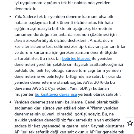
iyi uygulamamız yığının tek bir noktasında yeniden
denemektir.
Yük. Sadece tek bir yeniden deneme katmanı olsa bile
hatalar başlayınca trafik önemli ölçüde artar. Bir hata
eşiğinin aşılmasıyla birlikte bir aşağı akış hizmetinin
tamamen durduğu zamanlarda sorunun çözülmesi için
büyük ölçüde desteklenir. Ancak, devre
devre kesiciler
kesiciler sisteme test edilmesi zor tipik davranışlar tanıtırlar
ve durum kurtarma için gereken zamanı önemli ölçüde
arttırabilirler. Bu riski, bir
belirteç klasörü
ile yeniden
denemeleri yerel bir şekilde sınırlayarak azaltabileceğimizi
bulduk. Bu, belirteç olduğu sürece tüm çağrıların yeniden
denemelerine ve belirteçler bittiğinde ise sabit bir oranda
yeniden denemelerine olanak sağlar. AWS, 2016’da bu
davranışı AWS SDK’ya ekledi. Yani, SDK’yı kullanan
müşteriler
bu kısıtlayıcı davranışa
yerleşik olarak sahiptir.
Yeniden deneme zamanını belirleme. Genel olarak teklik
sağlamadıkları sürece yan etkileri olan API’ların yeniden
denenmesinin güvenli olmadığı görüşündeyiz. Bu, ne
sıklıkla yeniden denediğiniz fark etmeksizin yan etkilerin
sadece bir kez yaşanacağını garanti eder. Kaynak oluşturma
API’leri tek seferlik değilken salt okunur API’ler genelde tek