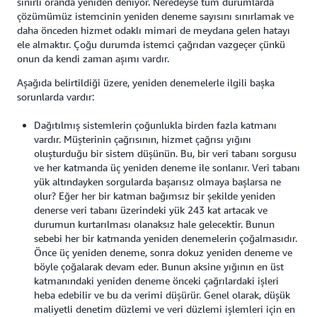
sınırlı oranda yeniden deniyor. Neredeyse tüm durumlarda
çözümümüz istemcinin yeniden deneme sayısını sınırlamak ve
daha önceden hizmet odaklı mimari de meydana gelen hatayı
ele almaktır. Çoğu durumda istemci çağrıdan vazgeçer çünkü
onun da kendi zaman aşımı vardır.
Aşağıda belirtildiği üzere, yeniden denemelerle ilgili başka
sorunlarda vardır:
Dağıtılmış sistemlerin çoğunlukla birden fazla katmanı
vardır. Müşterinin çağrısının, hizmet çağrısı yığını
oluşturduğu bir sistem düşünün. Bu, bir veri tabanı sorgusu
ve her katmanda üç yeniden deneme ile sonlanır. Veri tabanı
yük altındayken sorgularda başarısız olmaya başlarsa ne
olur? Eğer her bir katman bağımsız bir şekilde yeniden
denerse veri tabanı üzerindeki yük 243 kat artacak ve
durumun kurtarılması olanaksız hale gelecektir. Bunun
sebebi her bir katmanda yeniden denemelerin çoğalmasıdır.
Önce üç yeniden deneme, sonra dokuz yeniden deneme ve
böyle çoğalarak devam eder. Bunun aksine yığının en üst
katmanındaki yeniden deneme önceki çağrılardaki işleri
heba edebilir ve bu da verimi düşürür. Genel olarak, düşük
maliyetli denetim düzlemi ve veri düzlemi işlemleri için en