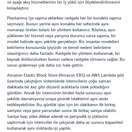
ve aşağı akış hizmetlerinin bir iş yükü için ölçeklendirilmesini
kolaylaştırır.
Planlanmış işe sapma eklerken rastgele her bir konakta sapma
seçmeyiz. Bunun yerine aynı konakta her seferinde aynı
numarayı üreten tutarlı bir yöntem kullanırız. Böylece, aşırı
yüklenen bir hizmet veya yarışma durumu varsa sapma, bir
model halinde aynı şekilde gerçekleşir. Biz insanlar modelleri
belirleme konusunda iyiyizdir ve temel nedeni belirleme
olasılığımız daha fazladır. Rastgele bir yöntem kullanmak, bir
kaynak doldurulurken bunun sadece rastgele olmasını sağlar. Bu
sorun gidermeyi çok daha zor hale getirir.
Amazon Elastic Block Store (Amazon EBS) ve AWS Lambda gibi
üzerinde çalıştığım sistemlerde istemcilerin çoğu zaman
dakikada bir kez gibi düzenli aralıklarla istek yolladığını
gördüm. Ancak bir istemcinin birden fazla sunucusu aynı
şekilde davranıyorsa sıraya girerek isteklerini aynı anda
tetikleyebilirler. Bu, günlük işler için bir dakikanın ilk birkaç
saniyesi veya gece yarısından sonra ilk birkaç saniye olabilir.
Saniye başı yüke dikkat ederek ve periyodik iş yüklerini
saptırmak için istemciler ile çalışarak daha az sunucu kapasitesi
kullanarak aynı miktarda işi yaptık.