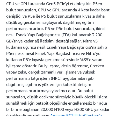
CPU ve GPU arasında Gen5 PCIe'yi etkinleştirir. P5en
bulut sunucuları, CPU ve GPU arasında 4 kata kadar bant
genişliği ve P5e ile P5 bulut sunucularına kıyasla daha
düşük ağ gecikmesi sağlayarak dağıtılmış eğitim
performansını artırır. P5 ve P5e bulut sunucuları, ikinci
nesil Esnek Yapı Bağdaştırıcısı (EFA) kullanarak 3.200
GB/sn'ye kadar ağ iletişimi desteği sağlar. Nitro v5
kullanan üçüncü nesil Esnek Yapı Bağdaştırıcısı'na sahip
P5en, eski nesil Esnek Yapı Bağdaştırıcısı ve Nitro'yu
kullanan P5'e kıyasla gecikme süresinde %35'e varan
iyileşme gösterir. Bu iyileşme, derin öğrenme, üretken
yapay zeka, gerçek zamanlı veri işleme ve yüksek
performanslı bilgi işlem (HPC) uygulamaları gibi
dağıtılmış eğitim iş yükleri için kolektif iletişim
performansını artırmaya yardımcı olur. Bu bulut
sunucuları, düşük gecikme süresiyle büyük ölçekli işlem
sunabilmek için petabit ölçeğinde engellemesiz bir ağla
birbirine bağlanan 20.000 H100 veya H200 GPU'ya kadar
ölçeklendirme sağlayan
Amazon EC2 UltraClusters'a