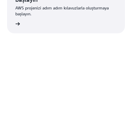
AWS projenizi adım adım kılavuzlarla oluşturmaya
başlayın.
i edinin