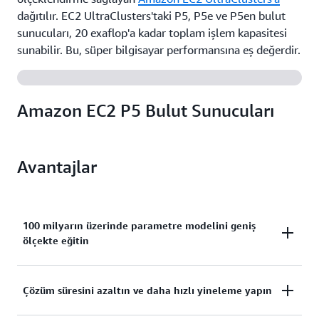
dağıtılır. EC2 UltraClusters'taki P5, P5e ve P5en bulut
sunucuları, 20 exaflop'a kadar toplam işlem kapasitesi
sunabilir. Bu, süper bilgisayar performansına eş değerdir.
Amazon EC2 P5 Bulut Sunucuları
Avantajlar
100 milyarın üzerinde parametre modelini geniş
ölçekte eğitin
P5, P5e ve P5en bulut sunucuları, büyük üretken
Çözüm süresini azaltın ve daha hızlı yineleme yapın
yapay zeka modellerinin geniş ölçekte eğitilmesini