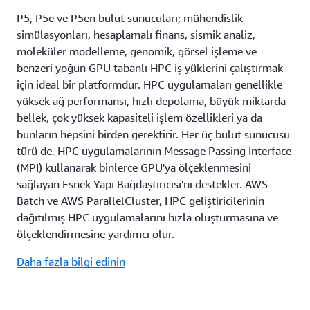
kaldırarak özel makine öğrenimi ortamlarının
P5, P5e ve P5en bulut sunucuları; mühendislik
dağıtılmasını kolaylaştırır.
simülasyonları, hesaplamalı finans, sismik analiz,
moleküler modelleme, genomik, görsel işleme ve
benzeri yoğun GPU tabanlı HPC iş yüklerini çalıştırmak
için ideal bir platformdur. HPC uygulamaları genellikle
yüksek ağ performansı, hızlı depolama, büyük miktarda
bellek, çok yüksek kapasiteli işlem özellikleri ya da
bunların hepsini birden gerektirir. Her üç bulut sunucusu
türü de, HPC uygulamalarının Message Passing Interface
(MPI) kullanarak binlerce GPU'ya ölçeklenmesini
sağlayan Esnek Yapı Bağdaştırıcısı'nı destekler. AWS
Batch ve AWS ParallelCluster, HPC geliştiricilerinin
dağıtılmış HPC uygulamalarını hızla oluşturmasına ve
ölçeklendirmesine yardımcı olur.
Daha fazla bilgi edinin