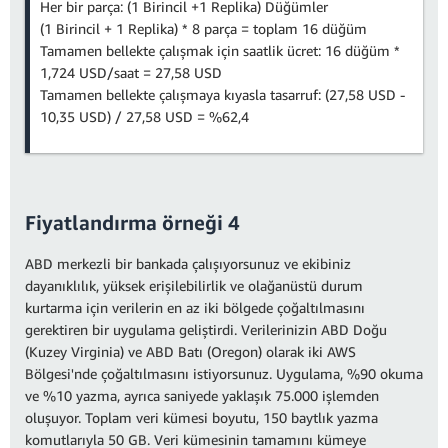
Her bir parça: (1 Birincil +1 Replika) Düğümler
(1 Birincil + 1 Replika) * 8 parça = toplam 16 düğüm
Tamamen bellekte çalışmak için saatlik ücret: 16 düğüm *
1,724 USD/saat = 27,58 USD
Tamamen bellekte çalışmaya kıyasla tasarruf: (27,58 USD -
10,35 USD) / 27,58 USD = %62,4
Fiyatlandırma örneği 4
ABD merkezli bir bankada çalışıyorsunuz ve ekibiniz
dayanıklılık, yüksek erişilebilirlik ve olağanüstü durum
kurtarma için verilerin en az iki bölgede çoğaltılmasını
gerektiren bir uygulama geliştirdi. Verilerinizin ABD Doğu
(Kuzey Virginia) ve ABD Batı (Oregon) olarak iki AWS
Bölgesi'nde çoğaltılmasını istiyorsunuz. Uygulama, %90 okuma
ve %10 yazma, ayrıca saniyede yaklaşık 75.000 işlemden
oluşuyor. Toplam veri kümesi boyutu, 150 baytlık yazma
komutlarıyla 50 GB. Veri kümesinin tamamını kümeye