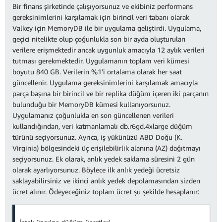
Bir finans şirketinde çalışıyorsunuz ve ekibiniz performans
gereksinimlerini karşılamak için birincil veri tabanı olarak
Valkey için MemoryDB ile bir uygulama geliştirdi. Uygulama,
geçici nitelikte olup çoğunlukla son bir ayda oluşturulan
verilere erişmektedir ancak uygunluk amacıyla 12 aylık verileri
tutması gerekmektedir. Uygulamanın toplam veri kümesi
boyutu 840 GB. Verilerin %1'i ortalama olarak her saat
güncellenir. Uygulama gereksinimlerini karşılamak amacıyla
parça başına bir birincil ve bir replika düğüm içeren iki parçanın
bulunduğu bir MemoryDB kümesi kullanıyorsunuz.
Uygulamanız çoğunlukla en son güncellenen verileri
kullandığından, veri katmanlamalı db.r6gd.4xlarge düğüm
türünü seçiyorsunuz. Ayrıca, iş yükünüzü ABD Doğu (K.
Virginia) bölgesindeki üç erişilebilirlik alanına (AZ) dağıtmayı
seçiyorsunuz. Ek olarak, anlık yedek saklama süresini 2 gün
olarak ayarlıyorsunuz. Böylece ilk anlık yedeği ücretsiz
saklayabilirsiniz ve ikinci anlık yedek depolamasından sizden
ücret alınır. Ödeyeceğiniz toplam ücret şu şekilde hesaplanır: