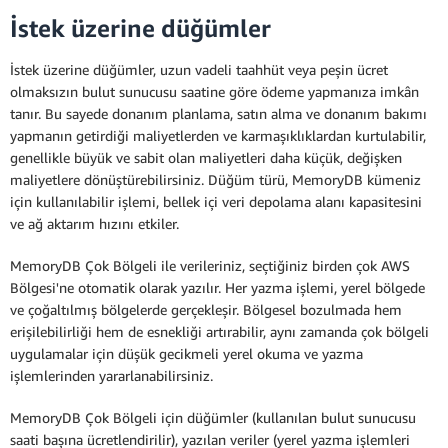
İstek üzerine düğümler
İstek üzerine düğümler, uzun vadeli taahhüt veya peşin ücret
olmaksızın bulut sunucusu saatine göre ödeme yapmanıza imkân
tanır. Bu sayede donanım planlama, satın alma ve donanım bakımı
yapmanın getirdiği maliyetlerden ve karmaşıklıklardan kurtulabilir,
genellikle büyük ve sabit olan maliyetleri daha küçük, değişken
maliyetlere dönüştürebilirsiniz. Düğüm türü, MemoryDB kümeniz
için kullanılabilir işlemi, bellek içi veri depolama alanı kapasitesini
ve ağ aktarım hızını etkiler.
MemoryDB Çok Bölgeli ile verileriniz, seçtiğiniz birden çok AWS
Bölgesi'ne otomatik olarak yazılır. Her yazma işlemi, yerel bölgede
ve çoğaltılmış bölgelerde gerçekleşir. Bölgesel bozulmada hem
erişilebilirliği hem de esnekliği artırabilir, aynı zamanda çok bölgeli
uygulamalar için düşük gecikmeli yerel okuma ve yazma
işlemlerinden yararlanabilirsiniz.
MemoryDB Çok Bölgeli için düğümler (kullanılan bulut sunucusu
saati başına ücretlendirilir), yazılan veriler (yerel yazma işlemleri