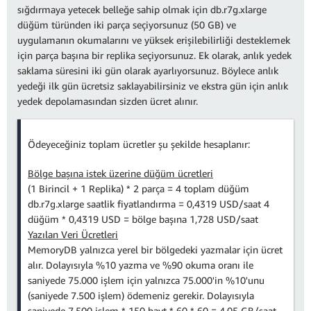
sığdırmaya yetecek belleğe sahip olmak için db.r7g.xlarge
düğüm türünden iki parça seçiyorsunuz (50 GB) ve
uygulamanın okumalarını ve yüksek erişilebilirliği desteklemek
için parça başına bir replika seçiyorsunuz. Ek olarak, anlık yedek
saklama süresini iki gün olarak ayarlıyorsunuz. Böylece anlık
yedeği ilk gün ücretsiz saklayabilirsiniz ve ekstra gün için anlık
yedek depolamasından sizden ücret alınır.
Ödeyeceğiniz toplam ücretler şu şekilde hesaplanır:
Bölge başına istek üzerine düğüm ücretleri
(1 Birincil + 1 Replika) * 2 parça = 4 toplam düğüm
db.r7g.xlarge saatlik fiyatlandırma = 0,4319 USD/saat 4
düğüm * 0,4319 USD = bölge başına 1,728 USD/saat
Yazılan Veri Ücretleri
MemoryDB yalnızca yerel bir bölgedeki yazmalar için ücret
alır. Dolayısıyla %10 yazma ve %90 okuma oranı ile
saniyede 75.000 işlem için yalnızca 75.000'in %10'unu
(saniyede 7.500 işlem) ödemeniz gerekir. Dolayısıyla
saniyede 7.500 işlem * 150 bayt * 60 * 60 = 4,05 GB/saat,