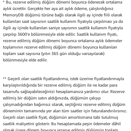
* Bu, rezerve edilmiş düğüm dönemi boyunca ödenecek ortalama
aylık ücrettir. Gerçekte her aya ait aylık ödeme, çalıştırdığınız
MemoryDB düğümü türüne bağlı olarak ilgili ay içinde fiili olarak
kullanılan saat sayısının saatlik kullanım fiyatıyla çarpılması ya da
ilgili ay içinde kullanılan saniye sayısının saatlik kullanım fiyatıyla
çarpılıp 3600'e bölünmesiyle elde edilir. Saatlik kullanım fiyatı,
rezerve edilmiş düğüm dönemi boyunca ortalama aylık ödemeler
toplamının rezerve edilmiş düğüm dönemi boyunca kullanılan
toplam saat sayısına (yılın 365 gün olduğu varsayılarak)
bölünmesiyle elde edilir.
** Geçerli olan saatlik fiyatlandırma, istek üzerine fiyatlandırmayla
karşılaştırıldığında bir rezerve edilmiş düğüm ile ne kadar para
tasarrufu sağlayabileceğinizi hesaplamanıza yardımcı olur. Rezerve
edilmiş bir düğüm satın aldığınızda, düğümün çalışıp
çalışmadığından bağımsız olarak, seçtiğiniz rezerve edilmiş düğüm
döneminin tamamında yer alan tüm saatler için faturalandırılırsınız.
Geçerli olan saatlik fiyat, düğümün amortismana tabi tutulmuş
saatlik maliyetini gösterir. Bu hesaplamada peşin ödemeler dâhil
olmak üzere dönem boyunca rezerve edilmiş düğümün toplam