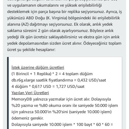
ve uygulamanın okumalarını ve yüksek erişilebilirliği
desteklemek için parça başına bir replika seçiyorsunuz. Ayrıca, iş
yükünüzü ABD Doğu (K. Virginia) bölgesindeki iki erişilebilirlik
alanına (AZ) dağıtmayı seçiyorsunuz. Ek olarak, anlık yedek
saklama süresini 2 gün olarak ayarlıyorsunuz. Böylece anlık
yedeği ilk gün ücretsiz saklayabilirsiniz ve ekstra gün için anlık
yedek depolamasından sizden ücret alınır. Ödeyeceğiniz toplam
ücret şu şekilde hesaplanır:
İstek üzerine düğüm ücretleri
(1 Birincil + 1 Replika) * 2 = 4 toplam düğüm
db.r6g.xlarge saatlik fiyatlandırma = 0,432 USD/saat
4 düğüm * 0,617 USD = 1,727 USD/saat
Yazılan Veri Ücretleri
MemoryDB yalnızca yazmalar için ücret alır. Dolayısıyla
%20 yazma ve %80 okuma oranı ile saniyede 50.000 işlem
için yalnızca 50.000'in %20'sini (saniyede 10.000 işlem)
ödemeniz gerekir.
Dolayısıyla saniyede 10.000 işlem * 100 bayt * 60 * 60 =