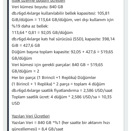
İstek üzerine düğüm ücretleri
Veri kümesi boyutu: 840 GB
db.r6gd.4xlarge kullanılabilir bellek kapasitesi: 105,81
GiB/düğüm = 113,64 GB/düğüm,
veri dışı kullanım için
%19 daha az bellek:
113,64 * 0,81 = 92,05 GB/düğüm
db.r6gd.4xlarge katı hal sürücüsü (SSD), kapasite: 398,14
GiB = 427,6 GB
Düğüm başına toplam kapasite: 92,05 + 427,6 = 519,65
GB/düğüm
Veri kümesi için gerekli parçalar: 840 GB ÷ 519,65
GB/düğüm = 2
Her bir parça: (1 Birincil +1 Replika) Düğümler
(1 Birincil + 1 Replika) * 2 parça = toplam 4 düğüm
db.r6gd.4xlarge saatlik fiyatlandırma = 2,586 USD/saat
Toplam saatlik ücret: 4 düğüm * 2,586 USD/sa = 10,35
USD
Yazılan Veri Ücretleri
Yazılan Veri = 840 GB *%1 (her saatte bir aktarım hızı
güncellemesi) = 8,4 GB/saat