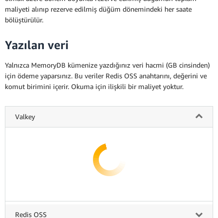
maliyeti alınıp rezerve edilmiş düğüm dönemindeki her saate
bölüştürülür.
Yazılan veri
Yalnızca MemoryDB kümenize yazdığınız veri hacmi (GB cinsinden)
için ödeme yaparsınız. Bu veriler Redis OSS anahtarını, değerini ve
komut birimini içerir. Okuma için ilişkili bir maliyet yoktur.
Valkey
Redis OSS