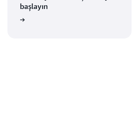
başlayın
ri okuyun