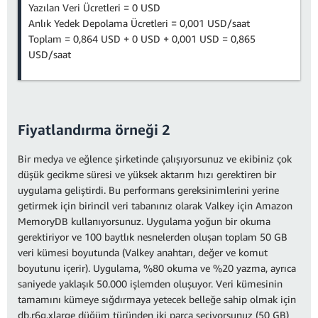
Yazılan Veri Ücretleri = 0 USD
Anlık Yedek Depolama Ücretleri = 0,001 USD/saat
Toplam = 0,864 USD + 0 USD + 0,001 USD = 0,865
USD/saat
Fiyatlandırma örneği 2
Bir medya ve eğlence şirketinde çalışıyorsunuz ve ekibiniz çok
düşük gecikme süresi ve yüksek aktarım hızı gerektiren bir
uygulama geliştirdi. Bu performans gereksinimlerini yerine
getirmek için birincil veri tabanınız olarak Valkey için Amazon
MemoryDB kullanıyorsunuz. Uygulama yoğun bir okuma
gerektiriyor ve 100 baytlık nesnelerden oluşan toplam 50 GB
veri kümesi boyutunda (Valkey anahtarı, değer ve komut
boyutunu içerir). Uygulama, %80 okuma ve %20 yazma, ayrıca
saniyede yaklaşık 50.000 işlemden oluşuyor. Veri kümesinin
tamamını kümeye sığdırmaya yetecek belleğe sahip olmak için
db.r6g.xlarge düğüm türünden iki parça seçiyorsunuz (50 GB)