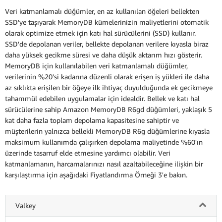
Veri katmanlamalı düğümler, en az kullanılan öğeleri bellekten
SSD'ye taşıyarak MemoryDB kümelerinizin maliyetlerini otomatik
olarak optimize etmek için katı hal sürücülerini (SSD) kullanır.
SSD'de depolanan veriler, bellekte depolanan verilere kıyasla biraz
daha yüksek gecikme süresi ve daha düşük aktarım hızı gösterir.
MemoryDB için kullanılabilen veri katmanlamalı düğümler,
verilerinin %20'si kadarına düzenli olarak erişen iş yükleri ile daha
az sıklıkta erişilen bir öğeye ilk ihtiyaç duyulduğunda ek gecikmeye
tahammül edebilen uygulamalar için idealdir. Bellek ve katı hal
sürücülerine sahip Amazon MemoryDB R6gd düğümleri, yaklaşık 5
kat daha fazla toplam depolama kapasitesine sahiptir ve
müşterilerin yalnızca bellekli MemoryDB R6g düğümlerine kıyasla
maksimum kullanımda çalışırken depolama maliyetinde %60'ın
üzerinde tasarruf elde etmesine yardımcı olabilir. Veri
katmanlamanın, harcamalarınızı nasıl azaltabileceğine ilişkin bir
karşılaştırma için aşağıdaki Fiyatlandırma Örneği 3'e bakın.
Valkey