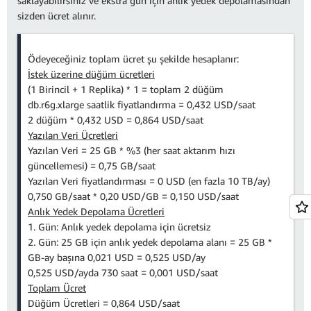
saklayabilirsiniz ve ekstra gün için anlık yedek depolamasından
sizden ücret alınır.
Ödeyeceğiniz toplam ücret şu şekilde hesaplanır:
İstek üzerine düğüm ücretleri
(1 Birincil + 1 Replika) * 1 = toplam 2 düğüm
db.r6g.xlarge saatlik fiyatlandırma = 0,432 USD/saat
2 düğüm * 0,432 USD = 0,864 USD/saat
Yazılan Veri Ücretleri
Yazılan Veri = 25 GB * %3 (her saat aktarım hızı
güncellemesi) = 0,75 GB/saat
Yazılan Veri fiyatlandırması = 0 USD (en fazla 10 TB/ay)
0,750 GB/saat * 0,20 USD/GB = 0,150 USD/saat
Anlık Yedek Depolama Ücretleri
1. Gün: Anlık yedek depolama için ücretsiz
2. Gün: 25 GB için anlık yedek depolama alanı = 25 GB *
GB-ay başına 0,021 USD = 0,525 USD/ay
0,525 USD/ayda 730 saat = 0,001 USD/saat
Toplam Ücret
Düğüm Ücretleri = 0,864 USD/saat