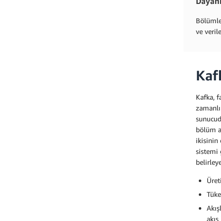
Dayanı
Bölümler
ve veril
Kaf
Kafka, f
zamanlı 
sunucuda
bölüm at
ikisinin
sistemi 
belirleye
Üret
Tüke
Akış
akış