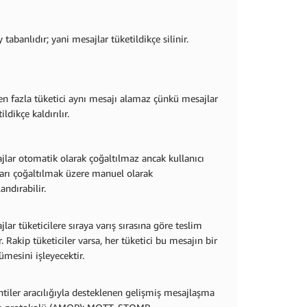
 tabanlıdır; yani mesajlar tüketildikçe silinir.
en fazla tüketici aynı mesajı alamaz çünkü mesajlar
ildikçe kaldırılır.
jlar otomatik olarak çoğaltılmaz ancak kullanıcı
arı çoğaltılmak üzere manuel olarak
andırabilir.
jlar tüketicilere sıraya varış sırasına göre teslim
r. Rakip tüketiciler varsa, her tüketici bu mesajın bir
kümesini işleyecektir.
ntiler aracılığıyla desteklenen gelişmiş mesajlaşma