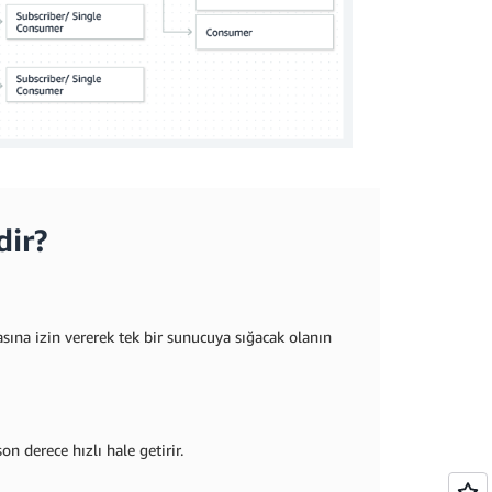
dir?
ına izin vererek tek bir sunucuya sığacak olanın
on derece hızlı hale getirir.