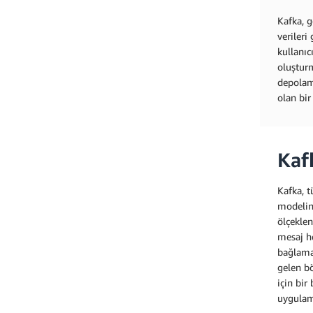
Kafka, g
verileri
kullanıc
oluşturm
depolama
olan bir
Kafk
Kafka, t
modelini
ölçeklen
mesaj he
bağlamak
gelen bö
için bir
uygulama