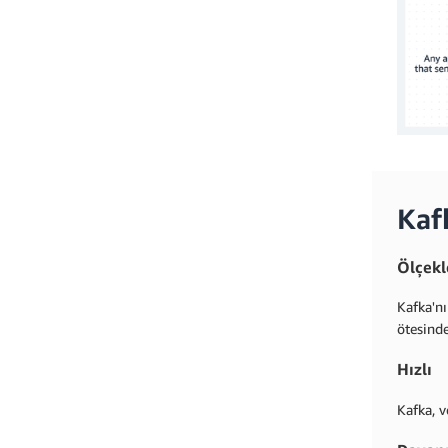
Kaf
Ölçekl
Kafka'nı
ötesinde
Hızlı
Kafka, v