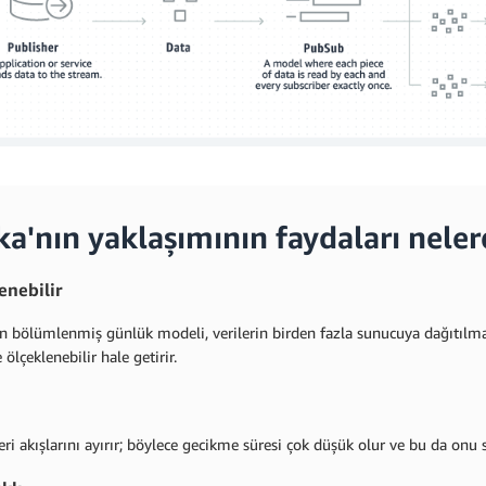
ka'nın yaklaşımının faydaları neler
enebilir
n bölümlenmiş günlük modeli, verilerin birden fazla sunucuya dağıtılmas
 ölçeklenebilir hale getirir.
eri akışlarını ayırır; böylece gecikme süresi çok düşük olur ve bu da onu s