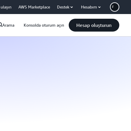
 ulaşın
AWS Marketplace
Destek
Hesabım
Hesap oluşturun
Arama
Konsolda oturum açın