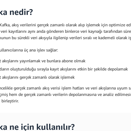
ka nedir?
afka, akış verilerini gerçek zamanlı olarak alıp işlemek için optimize edi
veri kayıtlarını aynı anda gönderen binlerce veri kaynağı tarafından sürekl
unun bu sürekli veri akışıyla ilgilenip verileri sıralı ve kademeli olarak 
ullanıcılarına üç ana işlev sağlar:
t akışlarını yayınlamak ve bunlara abone olmak
tların oluşturulduğu sırayla kayıt akışlarını etkin bir şekilde depolamak
t akışlarını gerçek zamanlı olarak işlemek
celikle gerçek zamanlı akış verisi işlem hatları ve veri akışlarına uyum 
miş hem de gerçek zamanlı verilerin depolanmasına ve analiz edilmesi
birleştirir.
a ne için kullanılır?