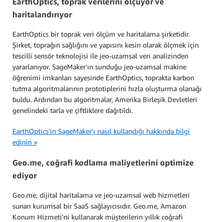
EarthOptics, toprak verilerini ölçüyor ve
haritalandırıyor
EarthOptics bir toprak veri ölçüm ve haritalama şirketidir.
Şirket, toprağın sağlığını ve yapısını kesin olarak ölçmek için
tescilli sensör teknolojisi ile jeo-uzamsal veri analizinden
yararlanıyor. SageMaker'ın sunduğu jeo-uzamsal makine
öğrenimi imkanları sayesinde EarthOptics, toprakta karbon
tutma algoritmalarının prototiplerini hızla oluşturma olanağı
buldu. Ardından bu algoritmalar, Amerika Birleşik Devletleri
genelindeki tarla ve çiftliklere dağıtıldı.
EarthOptics'in SageMaker'ı nasıl kullandığı hakkında bilgi
edinin »
Geo.me, coğrafi kodlama maliyetlerini optimize
ediyor
Geo.me, dijital haritalama ve jeo-uzamsal web hizmetleri
sunan kurumsal bir SaaS sağlayıcısıdır. Geo.me, Amazon
Konum Hizmeti'ni kullanarak müşterilerin yıllık coğrafi