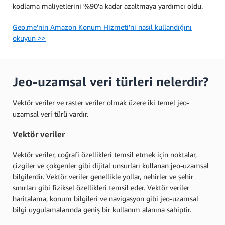
kodlama maliyetlerini %90'a kadar azaltmaya yardımcı oldu.
Geo.me'nin Amazon Konum Hizmeti'ni nasıl kullandığını
okuyun >>
Jeo-uzamsal veri türleri nelerdir?
Vektör veriler ve raster veriler olmak üzere iki temel jeo-
uzamsal veri türü vardır.
Vektör veriler
Vektör veriler, coğrafi özellikleri temsil etmek için noktalar,
çizgiler ve çokgenler gibi dijital unsurları kullanan jeo-uzamsal
bilgilerdir. Vektör veriler genellikle yollar, nehirler ve şehir
sınırları gibi fiziksel özellikleri temsil eder. Vektör veriler
haritalama, konum bilgileri ve navigasyon gibi jeo-uzamsal
bilgi uygulamalarında geniş bir kullanım alanına sahiptir.