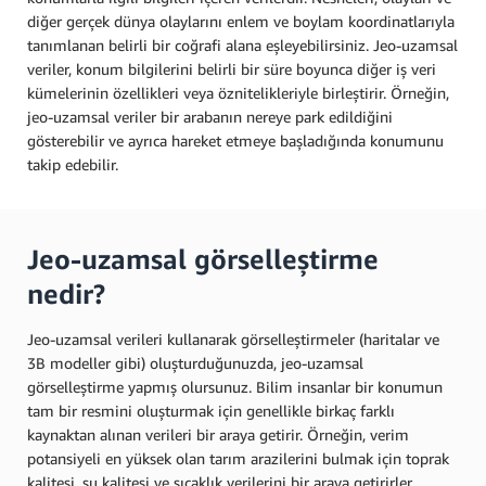
diğer gerçek dünya olaylarını enlem ve boylam koordinatlarıyla
tanımlanan belirli bir coğrafi alana eşleyebilirsiniz. Jeo-uzamsal
veriler, konum bilgilerini belirli bir süre boyunca diğer iş veri
kümelerinin özellikleri veya öznitelikleriyle birleştirir. Örneğin,
jeo-uzamsal veriler bir arabanın nereye park edildiğini
gösterebilir ve ayrıca hareket etmeye başladığında konumunu
takip edebilir.
Jeo-uzamsal görselleştirme
nedir?
Jeo-uzamsal verileri kullanarak görselleştirmeler (haritalar ve
3B modeller gibi) oluşturduğunuzda, jeo-uzamsal
görselleştirme yapmış olursunuz. Bilim insanlar bir konumun
tam bir resmini oluşturmak için genellikle birkaç farklı
kaynaktan alınan verileri bir araya getirir. Örneğin, verim
potansiyeli en yüksek olan tarım arazilerini bulmak için toprak
kalitesi, su kalitesi ve sıcaklık verilerini bir araya getirirler.