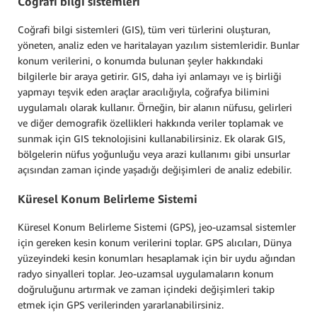
Coğrafi bilgi sistemleri
Coğrafi bilgi sistemleri (GIS), tüm veri türlerini oluşturan,
yöneten, analiz eden ve haritalayan yazılım sistemleridir. Bunlar
konum verilerini, o konumda bulunan şeyler hakkındaki
bilgilerle bir araya getirir. GIS, daha iyi anlamayı ve iş birliği
yapmayı teşvik eden araçlar aracılığıyla, coğrafya bilimini
uygulamalı olarak kullanır. Örneğin, bir alanın nüfusu, gelirleri
ve diğer demografik özellikleri hakkında veriler toplamak ve
sunmak için GIS teknolojisini kullanabilirsiniz. Ek olarak GIS,
bölgelerin nüfus yoğunluğu veya arazi kullanımı gibi unsurlar
açısından zaman içinde yaşadığı değişimleri de analiz edebilir.
Küresel Konum Belirleme Sistemi
Küresel Konum Belirleme Sistemi (GPS), jeo-uzamsal sistemler
için gereken kesin konum verilerini toplar. GPS alıcıları, Dünya
yüzeyindeki kesin konumları hesaplamak için bir uydu ağından
radyo sinyalleri toplar. Jeo-uzamsal uygulamaların konum
doğruluğunu artırmak ve zaman içindeki değişimleri takip
etmek için GPS verilerinden yararlanabilirsiniz.