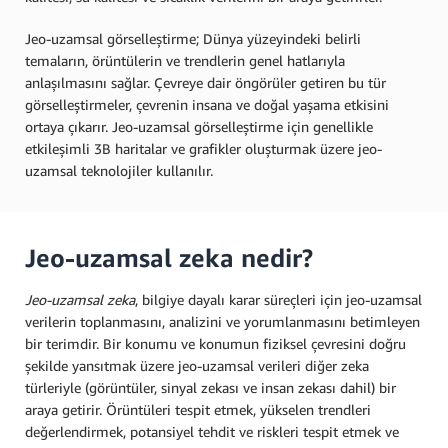
Jeo-uzamsal görselleştirme; Dünya yüzeyindeki belirli
temaların, örüntülerin ve trendlerin genel hatlarıyla
anlaşılmasını sağlar. Çevreye dair öngörüler getiren bu tür
görselleştirmeler, çevrenin insana ve doğal yaşama etkisini
ortaya çıkarır. Jeo-uzamsal görselleştirme için genellikle
etkileşimli 3B haritalar ve grafikler oluşturmak üzere jeo-
uzamsal teknolojiler kullanılır.
Jeo-uzamsal zeka nedir?
Jeo-uzamsal zeka
, bilgiye dayalı karar süreçleri için jeo-uzamsal
verilerin toplanmasını, analizini ve yorumlanmasını betimleyen
bir terimdir. Bir konumu ve konumun fiziksel çevresini doğru
şekilde yansıtmak üzere jeo-uzamsal verileri diğer zeka
türleriyle (görüntüler, sinyal zekası ve insan zekası dahil) bir
araya getirir. Örüntüleri tespit etmek, yükselen trendleri
değerlendirmek, potansiyel tehdit ve riskleri tespit etmek ve