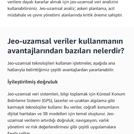
verilere dayalı kararlar almak için jeo-uzamsal veri analizini
kullanabilirsiniz. Jeo-uzamsal analiz; askeri planlama, acil
müdahale ve çevre yönetimi alanlarında kritik öneme sahiptir.
Jeo-uzamsal veriler kullanmanın
avantajlarından bazıları nelerdir?
Jeo-uzamsal teknolojileri kullanan işletmeler, aşağıda ana
hatlarıyla belirttiğimiz çeşitli avantajlardan yararlanabilir.
İyileştirilmiş doğruluk
Jeo-uzamsal veri sistemleri, bilgi toplamak için Küresel Konum
Belirleme Sistemi (GPS), lazerler ve uzaktan algılama gibi
karmaşık teknolojiler kullanır. Bu veriler, coğrafi konumların
dijital haritaları ve 3B modelleri için temel oluşturur. Jeo-
uzamsal verilerin artırdığı doğruluk; navigasyon, varlık
yönetimi ve risk değerlendirmesi gibi çeşitli uygulamalara
fayda sağlar.