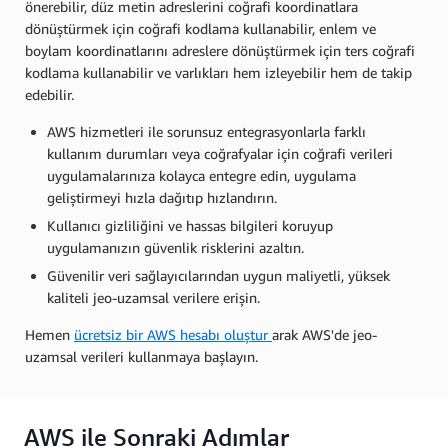
önerebilir, düz metin adreslerini coğrafi koordinatlara
dönüştürmek için coğrafi kodlama kullanabilir, enlem ve
boylam koordinatlarını adreslere dönüştürmek için ters coğrafi
kodlama kullanabilir ve varlıkları hem izleyebilir hem de takip
edebilir.
AWS hizmetleri ile sorunsuz entegrasyonlarla farklı
kullanım durumları veya coğrafyalar için coğrafi verileri
uygulamalarınıza kolayca entegre edin, uygulama
geliştirmeyi hızla dağıtıp hızlandırın.
Kullanıcı gizliliğini ve hassas bilgileri koruyup
uygulamanızın güvenlik risklerini azaltın.
Güvenilir veri sağlayıcılarından uygun maliyetli, yüksek
kaliteli jeo-uzamsal verilere erişin.
Hemen
ücretsiz bir AWS hesabı oluştur
arak AWS'de jeo-
uzamsal verileri kullanmaya başlayın.
AWS ile Sonraki Adımlar