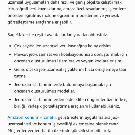
uzamsal uygulamaları daha hızlı ve geniş ölçekte çalıştırmak
için coğrafi veri kaynaklarına, amaca özel tasarlanmış işlemlere,
önceden eğitilmiş makine öğrenimi modellerine ve yerleşik
görselleştirme araçlarına erişebilir.
SageMaker ile çeşitli avantajlardan yararlanabilirsiniz:
Çok sayıda jeo-uzamsal veri kaynağına kolay erişim.
Mevcut jeo-uzamsal veri koleksiyonunuzu dönüştürmek için
önceden oluşturulmuş işlemlere ve yaygın kodlara erişim.
Geniş ölçekli jeo-uzamsal iş yüklerini hızla ön işlemeye tabi
tutma.
Jeo-uzamsal tahminlerde bulunmaya başlamak için
önceden oluşturulmuş modeller.
Jeo-uzamsal tahminlerden elde edilen öngörüler üzerinde iş
birliği. Yerleşik görselleştirme araçlarını kullanabilirsiniz.
Amazon Konum Hizmet
i, geliştiricilerin uygulamalara jeo-
uzamsal veri ve konum işlevselliği eklemesine olanak tanır.
Müşteriler verileri harita üzerinde görselleştirebilir, rota