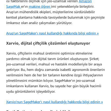
ısı faktörlerini ölçmek için jeo-uzamsal verileri
Amazon
SageMak
er'ın
makine öğren
imi yetenekleriyle birleştirir.
Arup'un mühendislik ekipleri, müşterilerine sürdürülebilir
kentsel planlama hakkında tavsiyelerde bulunmak için geçmişte
imkansız olan analiz çalışmaları yürütüyor.
Arup'un SageMaker'ı nasıl kullandığı hakkında bilgi edinin »
Xarvio, dijital çiftçilik çözümleri oluşturuyor
Xarvio, çiftçilerin mahsul üretimini optimize etmelerine
yardımcı olmak için dijital tarım ürünleri oluşturuyor. Şirket;
jeo-uzamsal verileri, mahsul ve hastalık modelleriyle bir araya
getiriyor. Bu, hem doğru zamanda isabetli agronomik önerilerin
verilmesini hem de her bir tarlanın kendine özgü ihtiyaçlarının
yönetilmesini mümkün kılıyor. SageMaker'ın jeo-uzamsal
imkanlarını kullanan Xarvio, bu sayede her gün büyük hacimli
uydu görüntülerini işleyebiliyor.
Xarvio'nun SageMaker'ı nasıl kullandığı hakkında bilgi edinin »