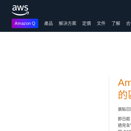
Amazon Q
產品
解決方案
定價
文件
了解
合
跳至主要內容
Am
的
張貼日
即日起
過完全