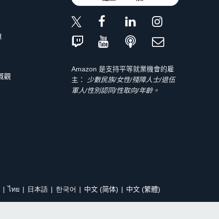
單
Amazon 是支持平等就業機會的雇
 概觀
主：
少數民族/女性/殘障人士/退伍
軍人/性別認同/性取向/年齡。
ไทย
日本語
한국어
中文 (简体)
中文 (繁體)