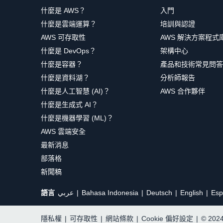
什麼是 AWS？
入門
什麼是雲端運算？
培訓與認證
AWS 可存取性
AWS 解決方案程式
什麼是 DevOps？
架構中心
什麼是容器？
產品和技術常見問答
什麼是資料湖？
分析師報告
什麼是人工智慧 (AI)？
AWS 合作夥伴
什麼是生成式 AI？
什麼是機器學習 (ML)？
AWS 雲端安全
最新消息
部落格
新聞稿
語言
عربي
Bahasa Indonesia
Deutsch
English
Esp
隱私權
|
可存取性
|
網站條款
|
Cookie 偏好設定
|
© 20