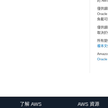
的 A
僅供讀取複
Ora
負載可
僅供讀
取決於
所有提
複本文
Ama
Oracl
了解 AWS
AWS 資源