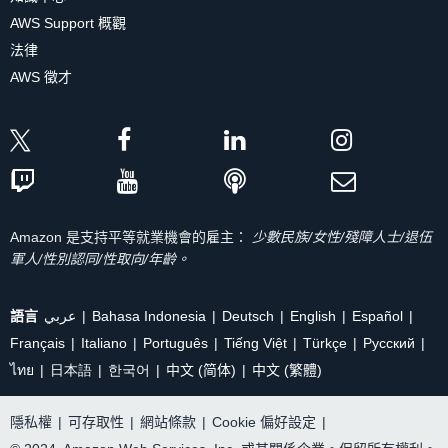
AWS Support 概觀
法律
AWS 徵才
Amazon 是支持平等就業機會的雇主：
少數民族/女性/殘障人士/退伍
軍人/性別認同/性取向/年齡。
語言
عربي
Bahasa Indonesia
Deutsch
English
Español
Français
Italiano
Português
Tiếng Việt
Türkçe
Ρусский
ไทย
日本語
한국어
中文 (简体)
中文 (繁體)
隱私權
|
可存取性
|
網站條款
|
Cookie 偏好設定
|