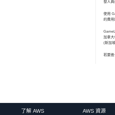
發人員
使用 G
的費用
Game
加拿大
(新加
若要進
了解 AWS
AWS 資源