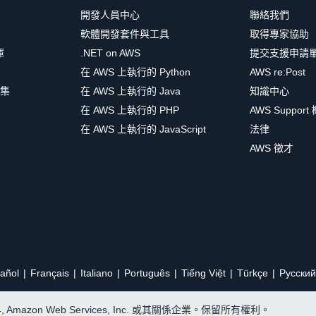
開發人員中心
聯絡我們
軟體開發套件與工具
取得專家協助
庫
.NET on AWS
提交支援申請
在 AWS 上執行的 Python
AWS re:Post
集
在 AWS 上執行的 Java
知識中心
在 AWS 上執行的 PHP
AWS Support
在 AWS 上執行的 JavaScript
法律
AWS 徵才
añol
Français
Italiano
Português
Tiếng Việt
Türkçe
Ρусский
24, Amazon Web Services, Inc. 或其關係企業。保留所有權利。