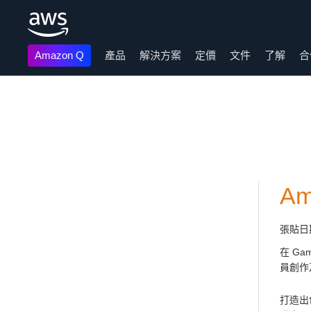
Amazon Q
產品
解決方案
定價
文件
了解
合
跳至主要內容
Am
張貼日
在 Gam
員創作
打造出