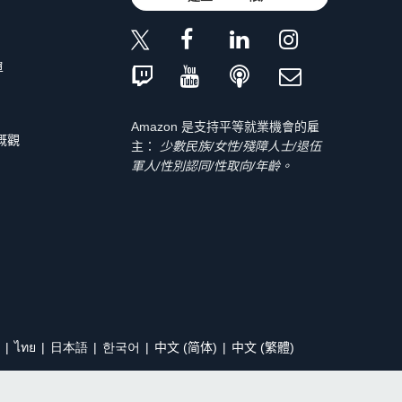
單
Amazon 是支持平等就業機會的雇
 概觀
主：
少數民族/女性/殘障人士/退伍
軍人/性別認同/性取向/年齡。
ไทย
日本語
한국어
中文 (简体)
中文 (繁體)