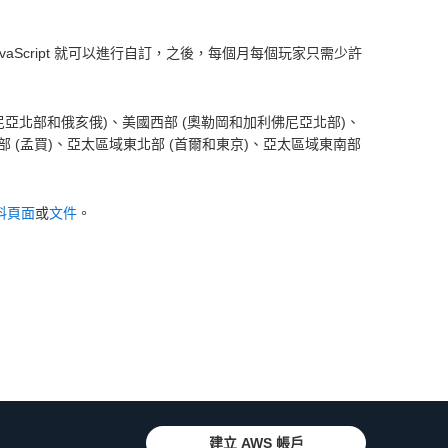
行 JavaScript 就可以進行自訂，之後，每個月每個玩家只需少許
國東部 (維吉尼亞北部和俄亥俄)、美國西部 (奧勒岡和加利佛尼亞北部)、
南部 (孟買)、亞太區域東北部 (首爾和東京)、亞太區域東南部
資料頁面
或
文件
。
建立 AWS 帳戶