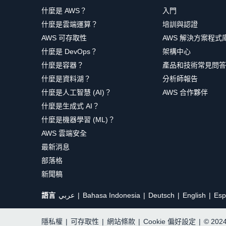
什麼是 AWS？
入門
什麼是雲端運算？
培訓與認證
AWS 可存取性
AWS 解決方案程式
什麼是 DevOps？
架構中心
什麼是容器？
產品和技術常見問答
什麼是資料湖？
分析師報告
什麼是人工智慧 (AI)？
AWS 合作夥伴
什麼是生成式 AI？
什麼是機器學習 (ML)？
AWS 雲端安全
最新消息
部落格
新聞稿
語言
عربي
Bahasa Indonesia
Deutsch
English
Esp
隱私權
|
可存取性
|
網站條款
|
Cookie 偏好設定
|
© 20