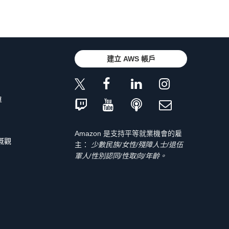
建立 AWS 帳戶
單
Amazon 是支持平等就業機會的雇
 概觀
主：
少數民族/女性/殘障人士/退伍
軍人/性別認同/性取向/年齡。