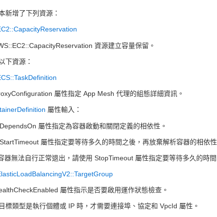
本新增了下列資源：
C2::CapacityReservation
S::EC2::CapacityReservation 資源建立容量保留。
以下資源：
CS::TaskDefinition
roxyConfiguration 屬性指定 App Mesh 代理的組態詳細資訊。
ainerDefinition
屬性輸入：
用 DependsOn 屬性指定為容器啟動和關閉定義的相依性。
 StartTimeout 屬性指定要等待多久的時間之後，再放棄解析容器的相依性
果容器無法自行正常退出，請使用 StopTimeout 屬性指定要等待多久的
lasticLoadBalancingV2::TargetGroup
ealthCheckEnabled 屬性指示是否要啟用運作狀態檢查。
目標類型是執行個體或 IP 時，才需要連接埠、協定和 VpcId 屬性。