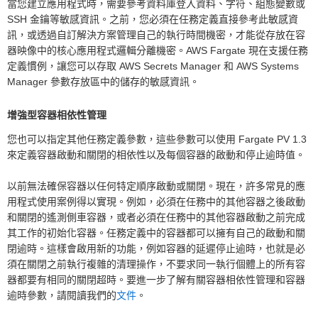
當您建立應用程式時，需要參考資料庫登入資料、字符、組態變數或
SSH 金鑰等敏感資訊。之前，您必須在任務定義直接參考此敏感資
訊，或透過自訂解決方案管理自己的執行時間機密，才能從存放在容
器映像中的核心應用程式邏輯分離機密。AWS Fargate 現在支援任務
定義慣例，讓您可以存取 AWS Secrets Manager 和 AWS Systems
Manager 參數存放區中的儲存的敏感資訊。
增強型容器相依性管理
您也可以指定其他任務定義參數，這些參數可以使用 Fargate PV 1.3
來定義容器啟動和關閉的相依性以及每個容器的啟動和停止逾時值。
以前無法確保容器以任何特定順序啟動或關閉。現在，許多常見的應
用程式使用案例得以實現。例如，必須在任務中的其他容器之後啟動
和關閉的遙測側車容器，或者必須在任務中的其他容器啟動之前完成
其工作的初始化容器。任務定義中的容器都可以擁有自己的啟動和關
閉逾時。這樣會啟用新的功能，例如容器的延遲停止逾時，也就是必
須在關閉之前執行複雜的清理操作，不要求同一執行個體上的所有容
器都要有相同的關閉超時。要進一步了解有關容器相依性管理和容器
逾時參數，請閱讀我們的
文件
。