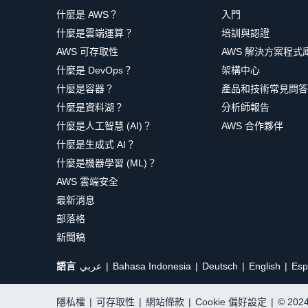
什麼是 AWS？
入門
什麼是雲端運算？
培訓與認證
AWS 可存取性
AWS 解決方案程式
什麼是 DevOps？
架構中心
什麼是容器？
產品和技術常見問答
什麼是資料湖？
分析師報告
什麼是人工智慧 (AI)？
AWS 合作夥伴
什麼是生成式 AI？
什麼是機器學習 (ML)？
AWS 雲端安全
最新消息
部落格
新聞稿
語言
عربي
Bahasa Indonesia
Deutsch
English
Esp
隱私權
|
可存取性
|
網站條款
|
Cookie 偏好設定
|
© 20