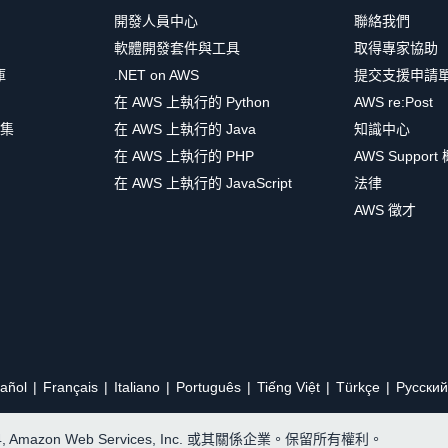
開發人員中心
聯絡我們
軟體開發套件與工具
取得專家協助
庫
.NET on AWS
提交支援申請
在 AWS 上執行的 Python
AWS re:Post
集
在 AWS 上執行的 Java
知識中心
在 AWS 上執行的 PHP
AWS Support
在 AWS 上執行的 JavaScript
法律
AWS 徵才
añol
Français
Italiano
Português
Tiếng Việt
Türkçe
Ρусский
24, Amazon Web Services, Inc. 或其關係企業。保留所有權利。