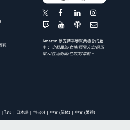
單
Amazon 是支持平等就業機會的雇
 概觀
主：
少數民族/女性/殘障人士/退伍
軍人/性別認同/性取向/年齡。
ไทย
日本語
한국어
中文 (简体)
中文 (繁體)