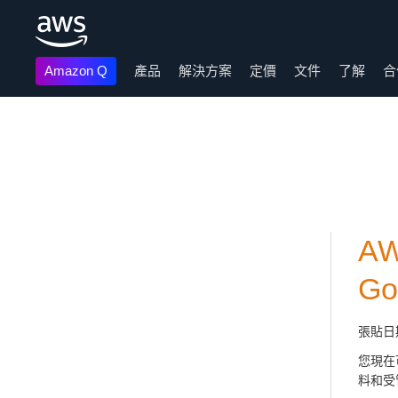
Amazon Q
產品
解決方案
定價
文件
了解
合
跳至主要內容
AW
G
張貼日
您現在可
料和受