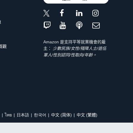
單
Amazon 是支持平等就業機會的雇
 概觀
主：
少數民族/女性/殘障人士/退伍
軍人/性別認同/性取向/年齡。
ไทย
日本語
한국어
中文 (简体)
中文 (繁體)