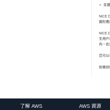
支援
NIC
圖形應
NICE
生用戶端
向。此
您可以在
如需詳細
了解 AWS
AWS 資源