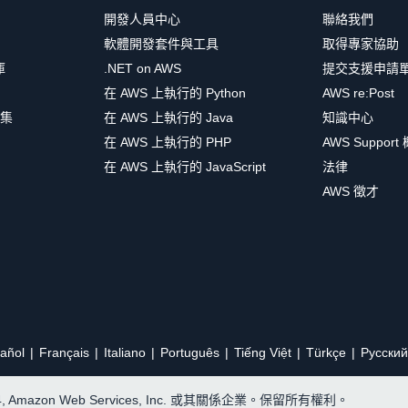
開發人員中心
聯絡我們
軟體開發套件與工具
取得專家協助
庫
.NET on AWS
提交支援申請
在 AWS 上執行的 Python
AWS re:Post
集
在 AWS 上執行的 Java
知識中心
在 AWS 上執行的 PHP
AWS Support
在 AWS 上執行的 JavaScript
法律
AWS 徵才
añol
Français
Italiano
Português
Tiếng Việt
Türkçe
Ρусский
24, Amazon Web Services, Inc. 或其關係企業。保留所有權利。