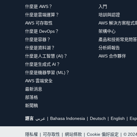
什麼是 AWS？
入門
什麼是雲端運算？
培訓與認證
AWS 可存取性
AWS 解決方案程式
什麼是 DevOps？
架構中心
什麼是容器？
產品和技術常見問答
什麼是資料湖？
分析師報告
什麼是人工智慧 (AI)？
AWS 合作夥伴
什麼是生成式 AI？
什麼是機器學習 (ML)？
AWS 雲端安全
最新消息
部落格
新聞稿
語言
عربي
Bahasa Indonesia
Deutsch
English
Esp
隱私權
|
可存取性
|
網站條款
|
Cookie 偏好設定
|
© 20