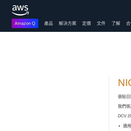
Amazon Q
產品
解決方案
定價
文件
了解
合
跳至主要內容
N
張貼日
我們很高
DCV 
適用