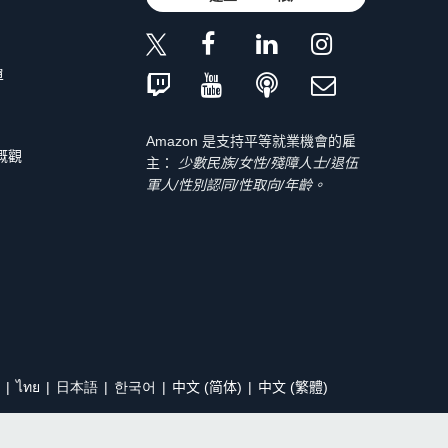
單
Amazon 是支持平等就業機會的雇
 概觀
主：
少數民族/女性/殘障人士/退伍
軍人/性別認同/性取向/年齡。
ไทย
日本語
한국어
中文 (简体)
中文 (繁體)