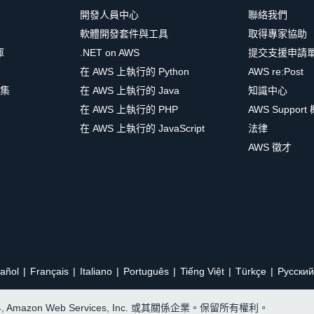
開發人員中心
聯絡我們
軟體開發套件與工具
取得專家協助
庫
.NET on AWS
提交支援申請
在 AWS 上執行的 Python
AWS re:Post
集
在 AWS 上執行的 Java
知識中心
在 AWS 上執行的 PHP
AWS Support
在 AWS 上執行的 JavaScript
法律
AWS 徵才
añol
Français
Italiano
Português
Tiếng Việt
Türkçe
Ρусский
24, Amazon Web Services, Inc. 或其關係企業。保留所有權利。