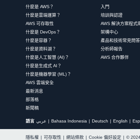
什麼是 AWS？
入門
什麼是雲端運算？
培訓與認證
AWS 可存取性
AWS 解決方案程式
什麼是 DevOps？
架構中心
什麼是容器？
產品和技術常見問答
什麼是資料湖？
分析師報告
什麼是人工智慧 (AI)？
AWS 合作夥伴
什麼是生成式 AI？
什麼是機器學習 (ML)？
AWS 雲端安全
最新消息
部落格
新聞稿
語言
عربي
Bahasa Indonesia
Deutsch
English
Esp
隱私權
|
可存取性
|
網站條款
|
Cookie 偏好設定
|
© 20