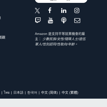
單
Amazon 是支持平等就業機會的雇
 概觀
主：
少數民族/女性/殘障人士/退伍
軍人/性別認同/性取向/年齡。
ไทย
日本語
한국어
中文 (简体)
中文 (繁體)