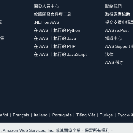
開發人員中心
聯絡我們
軟體開發套件與工具
取得專家協助
庫
.NET on AWS
提交支援申請
在 AWS 上執行的 Python
AWS re:Post
集
在 AWS 上執行的 Java
知識中心
在 AWS 上執行的 PHP
AWS Support
在 AWS 上執行的 JavaScript
法律
AWS 徵才
añol
Français
Italiano
Português
Tiếng Việt
Türkçe
Ρусский
24, Amazon Web Services, Inc. 或其關係企業。保留所有權利。