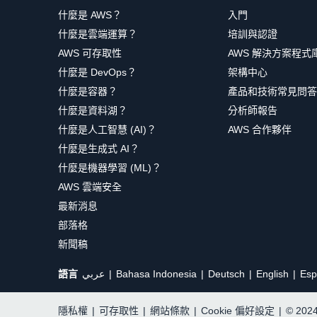
什麼是 AWS？
入門
什麼是雲端運算？
培訓與認證
AWS 可存取性
AWS 解決方案程式
什麼是 DevOps？
架構中心
什麼是容器？
產品和技術常見問答
什麼是資料湖？
分析師報告
什麼是人工智慧 (AI)？
AWS 合作夥伴
什麼是生成式 AI？
什麼是機器學習 (ML)？
AWS 雲端安全
最新消息
部落格
新聞稿
語言
عربي
Bahasa Indonesia
Deutsch
English
Esp
隱私權
|
可存取性
|
網站條款
|
Cookie 偏好設定
|
© 20