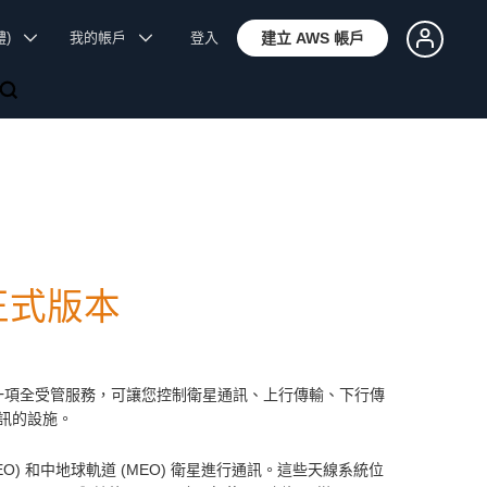
體)
我的帳戶
登入
建立 AWS 帳戶
n 正式版本
n 正式版本，這是一項全受管服務，可讓您控制衛星通訊、上行傳輸、下行傳
通訊的設施。
(LEO) 和中地球軌道 (MEO) 衛星進行通訊。這些天線系統位