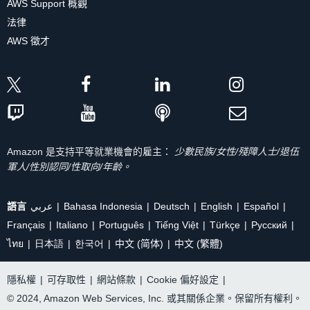
AWS Support 概觀
法律
AWS 徵才
Amazon 是支持平等就業機會的雇主：
少數民族/女性/殘障人士/退伍
軍人/性別認同/性取向/年齡。
語言
عربي
Bahasa Indonesia
Deutsch
English
Español
Français
Italiano
Português
Tiếng Việt
Türkçe
Ρусский
ไทย
日本語
한국어
中文 (简体)
中文 (繁體)
隱私權
|
可存取性
|
網站條款
|
Cookie 偏好設定
|
© 2024, Amazon Web Services, Inc. 或其關係企業。保留所有權利。