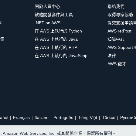
開發人員中心
聯絡我們
軟體開發套件與工具
取得專家協助
庫
.NET on AWS
提交支援申請
在 AWS 上執行的 Python
AWS re:Post
集
在 AWS 上執行的 Java
知識中心
在 AWS 上執行的 PHP
AWS Support
在 AWS 上執行的 JavaScript
法律
AWS 徵才
añol
Français
Italiano
Português
Tiếng Việt
Türkçe
Ρусский
24, Amazon Web Services, Inc. 或其關係企業。保留所有權利。