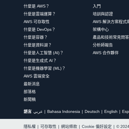
什麼是 AWS？
入門
什麼是雲端運算？
培訓與認證
AWS 可存取性
AWS 解決方案程式
什麼是 DevOps？
架構中心
什麼是容器？
產品和技術常見問答
什麼是資料湖？
分析師報告
什麼是人工智慧 (AI)？
AWS 合作夥伴
什麼是生成式 AI？
什麼是機器學習 (ML)？
AWS 雲端安全
最新消息
部落格
新聞稿
語言
عربي
Bahasa Indonesia
Deutsch
English
Esp
隱私權
|
可存取性
|
網站條款
|
Cookie 偏好設定
|
© 20