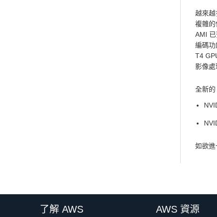
越來越
複雜的使
AMI 
編碼功能
T4 G
影像處
全新的 A
NVI
NVI
如欲進一
了解 AWS
AWS 資源