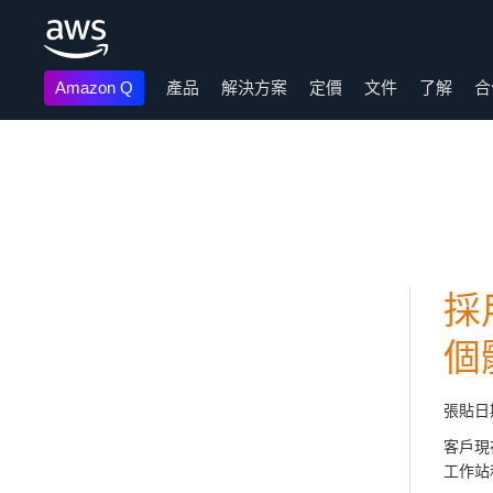
Amazon Q
產品
解決方案
定價
文件
了解
合
跳至主要內容
採用
個體
張貼日
客戶現在可
工作站和