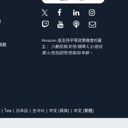
單
Amazon 是支持平等就業機會的雇
 概觀
主：
少數民族/女性/殘障人士/退伍
軍人/性別認同/性取向/年齡。
ไทย
日本語
한국어
中文 (简体)
中文 (繁體)