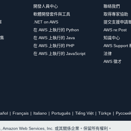
開發人員中心
聯絡我們
軟體開發套件與工具
取得專家協助
庫
.NET on AWS
提交支援申請
在 AWS 上執行的 Python
AWS re:Post
集
在 AWS 上執行的 Java
知識中心
在 AWS 上執行的 PHP
AWS Support
在 AWS 上執行的 JavaScript
法律
AWS 徵才
añol
Français
Italiano
Português
Tiếng Việt
Türkçe
Ρусский
24, Amazon Web Services, Inc. 或其關係企業。保留所有權利。