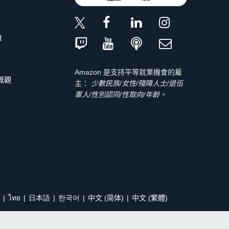
單
Amazon 是支持平等就業機會的雇
 概觀
主：
少數民族/女性/殘障人士/退伍
軍人/性別認同/性取向/年齡。
ไทย
日本語
한국어
中文 (简体)
中文 (繁體)