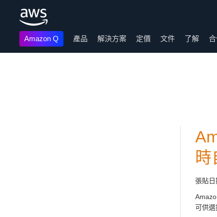
Amazon Q
產品
解決方案
定價
文件
了解
合
跳至主要內容
Am
時
張貼日
Amaz
可供選