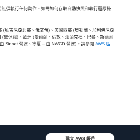
小時快照，您無須執行任何動作。如需如何存取自動快照和執行還原操
出：美國東部 (維吉尼亞北部、俄亥俄)、美國西部 (奧勒岡、加利佛尼亞
中部)、南美洲 (聖保羅)、歐洲 (愛爾蘭、倫敦、法蘭克福、巴黎、斯德哥
innet 營運、寧夏 – 由 NWCD 營運)。請參閱
AWS 區
建立 AWS 帳戶