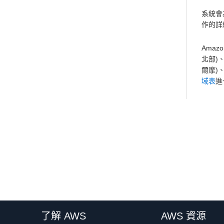
系統會
作的詳
Amaz
北部)、
爾摩)、
域表
進
了解 AWS
AWS 資源