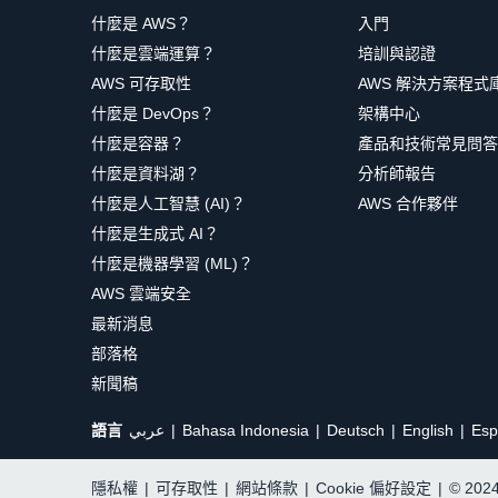
什麼是 AWS？
入門
什麼是雲端運算？
培訓與認證
AWS 可存取性
AWS 解決方案程式
什麼是 DevOps？
架構中心
什麼是容器？
產品和技術常見問答
什麼是資料湖？
分析師報告
什麼是人工智慧 (AI)？
AWS 合作夥伴
什麼是生成式 AI？
什麼是機器學習 (ML)？
AWS 雲端安全
最新消息
部落格
新聞稿
語言
عربي
Bahasa Indonesia
Deutsch
English
Esp
隱私權
|
可存取性
|
網站條款
|
Cookie 偏好設定
|
© 20