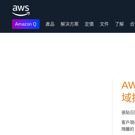
Amazon Q
產品
解決方案
定價
文件
了解
合
跳至主要內容
AW
域
張貼日
客戶現在
隔離的