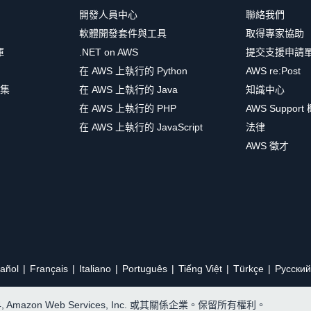
開發人員中心
聯絡我們
軟體開發套件與工具
取得專家協助
庫
.NET on AWS
提交支援申請
在 AWS 上執行的 Python
AWS re:Post
集
在 AWS 上執行的 Java
知識中心
在 AWS 上執行的 PHP
AWS Support
在 AWS 上執行的 JavaScript
法律
AWS 徵才
añol
Français
Italiano
Português
Tiếng Việt
Türkçe
Ρусский
24, Amazon Web Services, Inc. 或其關係企業。保留所有權利。