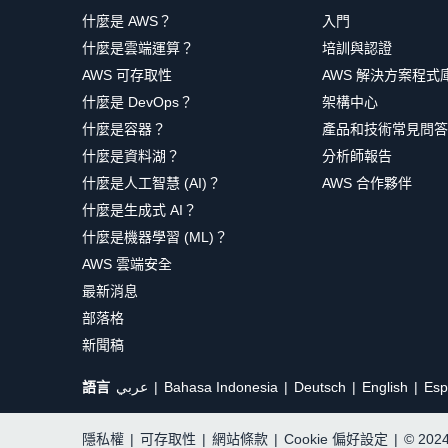
什麼是 AWS？
入門
什麼是雲端運算？
培訓與認證
AWS 可存取性
AWS 解決方案程式
什麼是 DevOps？
架構中心
什麼是容器？
產品和技術常見問答
什麼是資料湖？
分析師報告
什麼是人工智慧 (AI)？
AWS 合作夥伴
什麼是生成式 AI？
什麼是機器學習 (ML)？
AWS 雲端安全
最新消息
部落格
新聞稿
語言
عربي
Bahasa Indonesia
Deutsch
English
Esp
隱私權
|
可存取性
|
網站條款
|
Cookie 偏好設定
|
© 20