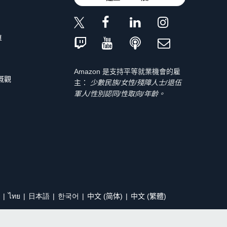
單
Amazon 是支持平等就業機會的雇
 概觀
主：
少數民族/女性/殘障人士/退伍
軍人/性別認同/性取向/年齡。
ไทย
日本語
한국어
中文 (简体)
中文 (繁體)