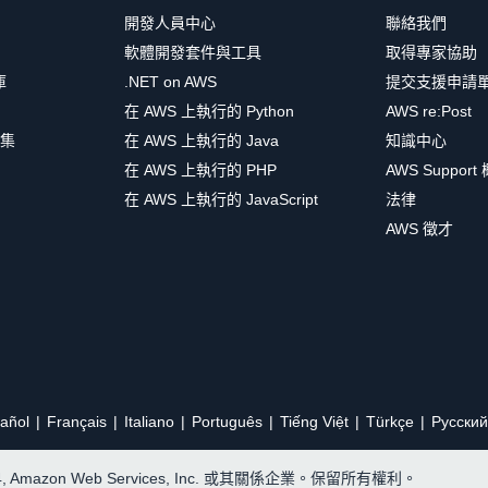
開發人員中心
聯絡我們
軟體開發套件與工具
取得專家協助
庫
.NET on AWS
提交支援申請
在 AWS 上執行的 Python
AWS re:Post
集
在 AWS 上執行的 Java
知識中心
在 AWS 上執行的 PHP
AWS Support
在 AWS 上執行的 JavaScript
法律
AWS 徵才
añol
Français
Italiano
Português
Tiếng Việt
Türkçe
Ρусский
24, Amazon Web Services, Inc. 或其關係企業。保留所有權利。