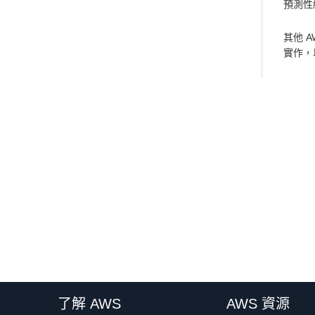
預測性
其他 
實作，
了解 AWS
AWS 資源