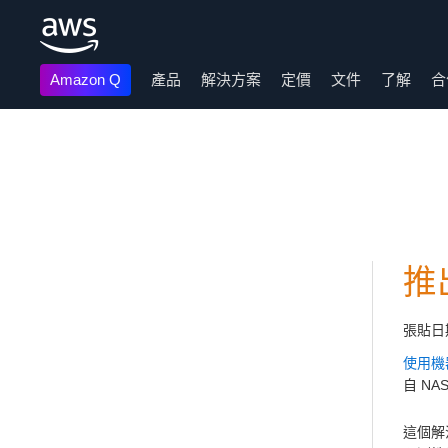
Amazon Q
產品
解決方案
定價
文件
了解
合
跳至主要內容
推
張貼日
使用機
自 NA
這個解