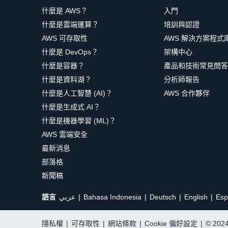
什麼是 AWS？
入門
什麼是雲端運算？
培訓與認證
AWS 可存取性
AWS 解決方案程式
什麼是 DevOps？
架構中心
什麼是容器？
產品和技術常見問答
什麼是資料湖？
分析師報告
什麼是人工智慧 (AI)？
AWS 合作夥伴
什麼是生成式 AI？
什麼是機器學習 (ML)？
AWS 雲端安全
最新消息
部落格
新聞稿
語言
عربي
Bahasa Indonesia
Deutsch
English
Esp
隱私權
|
可存取性
|
網站條款
|
Cookie 偏好設定
|
© 20