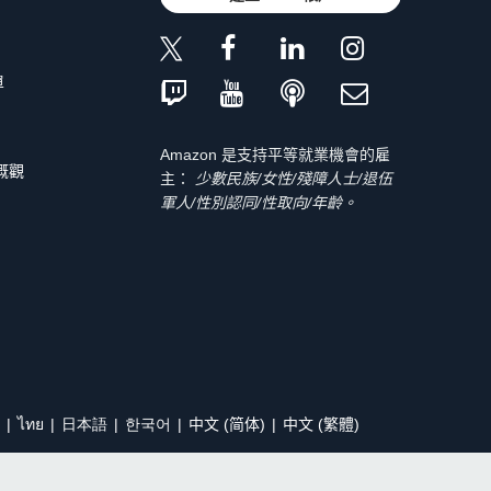
單
Amazon 是支持平等就業機會的雇
 概觀
主：
少數民族/女性/殘障人士/退伍
軍人/性別認同/性取向/年齡。
ไทย
日本語
한국어
中文 (简体)
中文 (繁體)