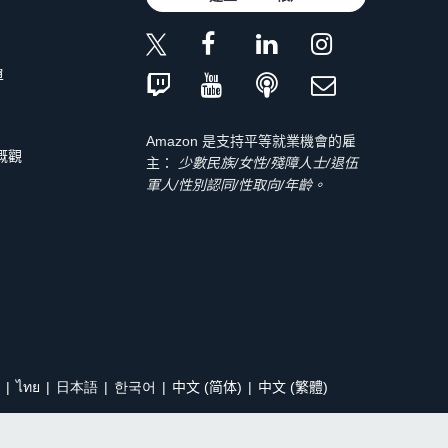
單
Amazon 是支持平等就業機會的雇
 概觀
主：
少數民族/女性/殘障人士/退伍
軍人/性別認同/性取向/年齡。
ไทย
日本語
한국어
中文 (简体)
中文 (繁體)