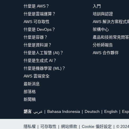
什麼是 AWS？
入門
什麼是雲端運算？
培訓與認證
AWS 可存取性
AWS 解決方案程式
什麼是 DevOps？
架構中心
什麼是容器？
產品和技術常見問答
什麼是資料湖？
分析師報告
什麼是人工智慧 (AI)？
AWS 合作夥伴
什麼是生成式 AI？
什麼是機器學習 (ML)？
AWS 雲端安全
最新消息
部落格
新聞稿
語言
عربي
Bahasa Indonesia
Deutsch
English
Esp
隱私權
|
可存取性
|
網站條款
|
Cookie 偏好設定
|
© 20