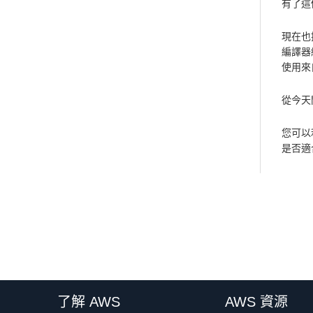
有了這個
現在也提
編譯器
使用來
從今天開
您可以
是否適合 
了解 AWS
AWS 資源