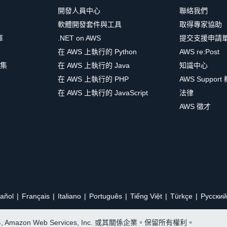
開發人員中心
聯絡我們
軟體開發套件與工具
取得專家協助
庫
.NET on AWS
提交支援申請
在 AWS 上執行的 Python
AWS re:Post
集
在 AWS 上執行的 Java
知識中心
在 AWS 上執行的 PHP
AWS Support
在 AWS 上執行的 JavaScript
法律
AWS 徵才
añol
Français
Italiano
Português
Tiếng Việt
Türkçe
Ρусский
24, Amazon Web Services, Inc. 或其關係企業。保留所有權利。