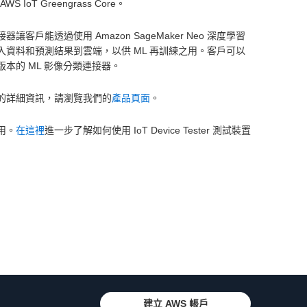
IoT Greengrass Core。
讓客戶能透過使用 Amazon SageMaker Neo 深度學習
輸入資料和預測結果到雲端，以供 ML 再訓練之用。客戶可以
新版本的 ML 影像分類連接器。
ss 的詳細資訊，請瀏覽我們的
產品頁面
。
使用。
在這裡
進一步了解如何使用 IoT Device Tester 測試裝置
建立 AWS 帳戶