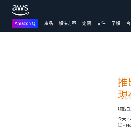
Amazon Q
產品
解決方案
定價
文件
了解
合
跳至主要內容
推出
現
張貼日
今天，
試。No