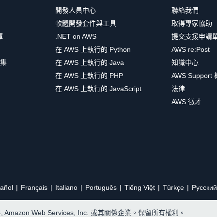
開發人員中心
聯絡我們
軟體開發套件與工具
取得專家協助
庫
.NET on AWS
提交支援申請
在 AWS 上執行的 Python
AWS re:Post
集
在 AWS 上執行的 Java
知識中心
在 AWS 上執行的 PHP
AWS Support
在 AWS 上執行的 JavaScript
法律
AWS 徵才
añol
Français
Italiano
Português
Tiếng Việt
Türkçe
Ρусский
24, Amazon Web Services, Inc. 或其關係企業。保留所有權利。