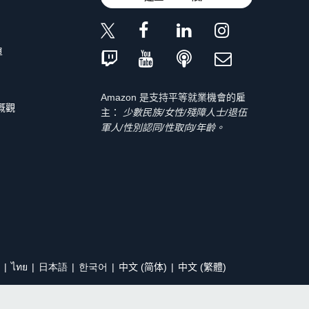
單
Amazon 是支持平等就業機會的雇
 概觀
主：
少數民族/女性/殘障人士/退伍
軍人/性別認同/性取向/年齡。
ไทย
日本語
한국어
中文 (简体)
中文 (繁體)