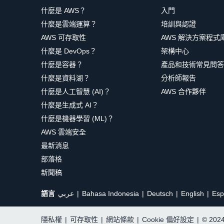
什麼是 AWS？
入門
什麼是雲端運算？
培訓與認證
AWS 可存取性
AWS 解決方案程式
什麼是 DevOps？
架構中心
什麼是容器？
產品和技術常見問答
什麼是資料湖？
分析師報告
什麼是人工智慧 (AI)？
AWS 合作夥伴
什麼是生成式 AI？
什麼是機器學習 (ML)？
AWS 雲端安全
最新消息
部落格
新聞稿
語言
عربي
Bahasa Indonesia
Deutsch
English
Esp
隱私權
|
可存取性
|
網站條款
|
Cookie 偏好設定
|
© 20