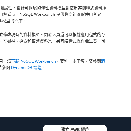
縫的可擴展性。設計可擴展的彈性資料模型對使用非關聯式資料庫
。NoSQL Workbench 提供豐富的圖形使用者界
資料模型的程序。
或匯入並修改現有的資料模型。開發人員還可以根據應用程式的存
發功能，可檢視、探索和查詢資料集，另有結構式操作產生器，可
使用，請
下載 NoSQL Workbench
。要進一步了解，請參閱
適
請參閱
DynamoDB 論壇
。
建立 AWS 帳戶